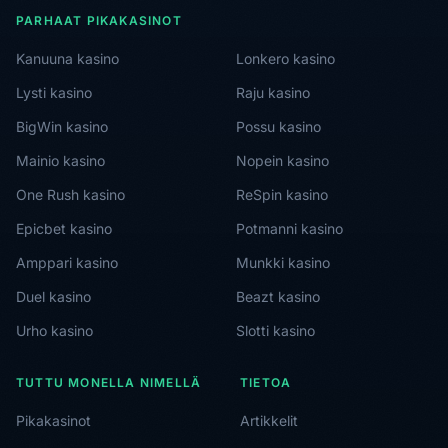
PARHAAT PIKAKASINOT
Kanuuna kasino
Lonkero kasino
Lysti kasino
Raju kasino
BigWin kasino
Possu kasino
Mainio kasino
Nopein kasino
One Rush kasino
ReSpin kasino
Epicbet kasino
Potmanni kasino
Amppari kasino
Munkki kasino
Duel kasino
Beazt kasino
Urho kasino
Slotti kasino
TUTTU MONELLA NIMELLÄ
TIETOA
Pikakasinot
Artikkelit