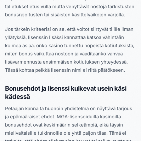
talletukset etusivulla mutta venyttävät nostoja tarkistusten,
bonusrajoitusten tai sisäisten käsittelyaikojen varjolla.
Jos tärkein kriteerisi on se, että voitot siirtyvät tilille ilman
yllätyksiä, lisenssin lisäksi kannattaa katsoa vähintään
kolmea asiaa: onko kasino tunnettu nopeista kotiutuksista,
miten bonus vaikuttaa nostoon ja vaaditaanko vahvaa
lisävarmennusta ensimmäisen kotiutuksen yhteydessä.
Tässä kohtaa pelkkä lisenssin nimi ei riitä päätökseen.
Bonusehdot ja lisenssi kulkevat usein käsi
kädessä
Pelaajan kannalta huonoin yhdistelmä on näyttävä tarjous
ja epämääräiset ehdot. MGA-lisensoiduilla kasinoilla
bonusehdot ovat keskimäärin selkeämpiä, eikä täysin
mielivaltaisille tulkinnoille ole yhtä paljon tilaa. Tämä ei