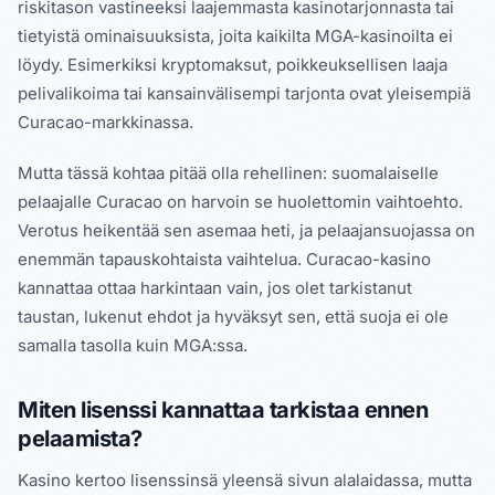
riskitason vastineeksi laajemmasta kasinotarjonnasta tai
tietyistä ominaisuuksista, joita kaikilta MGA-kasinoilta ei
löydy. Esimerkiksi kryptomaksut, poikkeuksellisen laaja
pelivalikoima tai kansainvälisempi tarjonta ovat yleisempiä
Curacao-markkinassa.
Mutta tässä kohtaa pitää olla rehellinen: suomalaiselle
pelaajalle Curacao on harvoin se huolettomin vaihtoehto.
Verotus heikentää sen asemaa heti, ja pelaajansuojassa on
enemmän tapauskohtaista vaihtelua. Curacao-kasino
kannattaa ottaa harkintaan vain, jos olet tarkistanut
taustan, lukenut ehdot ja hyväksyt sen, että suoja ei ole
samalla tasolla kuin MGA:ssa.
Miten lisenssi kannattaa tarkistaa ennen
pelaamista?
Kasino kertoo lisenssinsä yleensä sivun alalaidassa, mutta