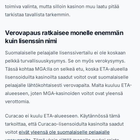
toimiva valinta, mutta silloin kasinon muu laatu pitää
tarkistaa tavallista tarkemmin.
Verovapaus ratkaisee monelle enemmän
kuin lisenssin nimi
Suomalaiselle pelaajalle lisenssivertailu ei ole koskaan
pelkkä turvallisuuskysymys. Se on myös verokysymys.
Tässä kohtaa MGA:lla on selkeä etu, koska ETA-alueella
lisensoiduilta kasinoilta saadut voitot ovat suomalaiselle
pelaajalle lähtökohtaisesti verovapaita. Malta kuuluu ETA-
alueeseen, joten MGA-kasinoiden voitot ovat yleensä
verottomia.
Curacao ei kuulu ETA-alueeseen. Käytännössä tämä
tarkoittaa, että Curacao-lisensoidulta kasinolta saadut
voitot
eivät yleensä ole suomalaiselle pelaajalle