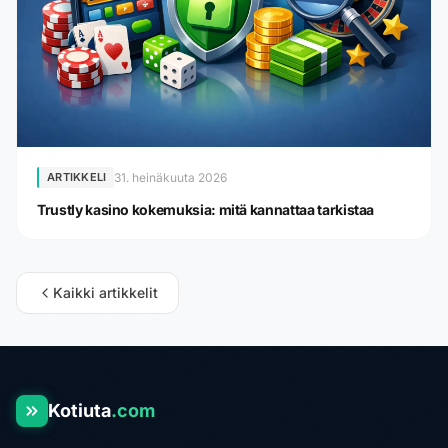
31. heinäkuuta 2026
ARTIKKELI
Trustly kasino kokemuksia: mitä kannattaa tarkistaa
Kaikki artikkelit
Kotiuta
.com