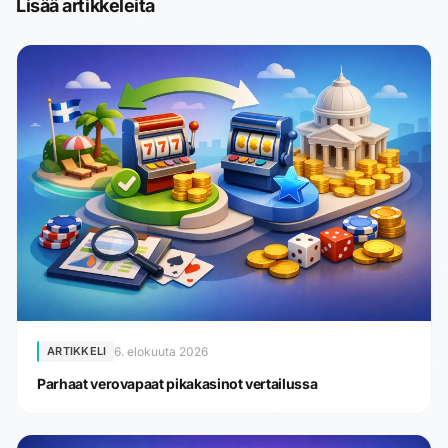
Lisää artikkeleita
6. elokuuta 2026
ARTIKKELI
Parhaat verovapaat pikakasinot vertailussa