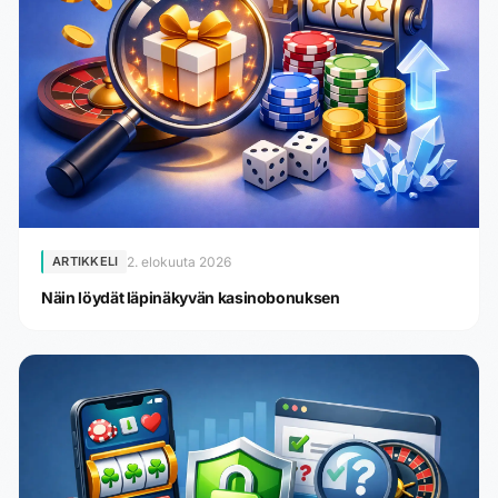
2. elokuuta 2026
ARTIKKELI
Näin löydät läpinäkyvän kasinobonuksen