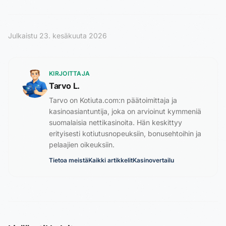
Julkaistu 23. kesäkuuta 2026
KIRJOITTAJA
Tarvo L.
Tarvo on Kotiuta.com:n päätoimittaja ja
kasinoasiantuntija, joka on arvioinut kymmeniä
suomalaisia nettikasinoita. Hän keskittyy
erityisesti kotiutusnopeuksiin, bonusehtoihin ja
pelaajien oikeuksiin.
Tietoa meistä
Kaikki artikkelit
Kasinovertailu