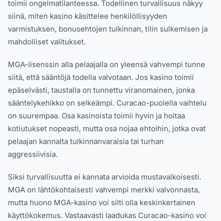
toimii ongelmatilanteessa. Todellinen turvallisuus näkyy
siinä, miten kasino käsittelee henkilöllisyyden
varmistuksen, bonusehtojen tulkinnan, tilin sulkemisen ja
mahdolliset valitukset.
MGA-lisenssin alla pelaajalla on yleensä vahvempi tunne
siitä, että sääntöjä todella valvotaan. Jos kasino toimii
epäselvästi, taustalla on tunnettu viranomainen, jonka
sääntelykehikko on selkeämpi. Curacao-puolella vaihtelu
on suurempaa. Osa kasinoista toimii hyvin ja hoitaa
kotiutukset nopeasti, mutta osa nojaa ehtoihin, jotka ovat
pelaajan kannalta tulkinnanvaraisia tai turhan
aggressiivisia.
Siksi turvallisuutta ei kannata arvioida mustavalkoisesti.
MGA on lähtökohtaisesti vahvempi merkki valvonnasta,
mutta huono MGA-kasino voi silti olla keskinkertainen
käyttökokemus. Vastaavasti laadukas Curacao-kasino voi