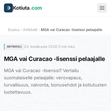
Hyppää sisältöön
Kotiuta
.com
VERTAA KASINOITA
Etusivu
Artikkelit
MGA vai Curacao -lisenssi pelaajalle
Kaikki kasinot
Täydellinen kasinovertailu
|
23. kesäkuuta 2026
5 min luku
ARTIKKELI
Ilmaiskierrokset
Kasinot ilmaiskierroksilla
MGA vai Curacao -lisenssi pelaajalle
Kierrätysbonus
Talletusbonukset kierrätyksellä
MGA vai Curacao -lisenssi? Vertailu
suomalaiselle pelaajalle: verovapaus,
Cashback / Rakeback
Käteispalautus pelaajille
turvallisuus, valvonta, bonusehdot ja kotiutusten
luotettavuus.
Nopein kotiutus
Mitatut nostoajat 2026