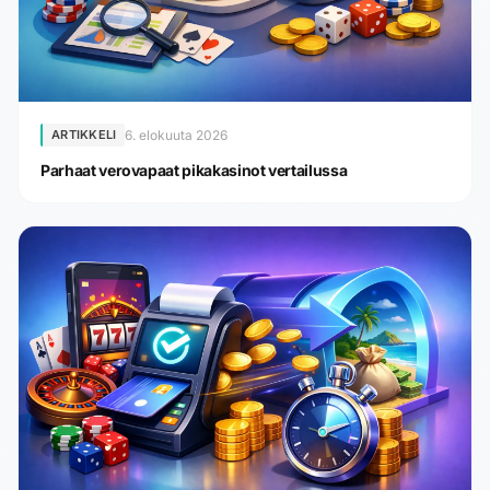
6. elokuuta 2026
ARTIKKELI
Parhaat verovapaat pikakasinot vertailussa