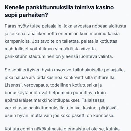
Kenelle pankkitunnuksilla toimiva kasino
sopii parhaiten?
Paras hyöty tulee pelaajalle, joka arvostaa nopeaa aloitusta
ja selkeää rahaliikennettä enemmän kuin monimutkaisia
kampanjoita. Jos tavoite on tallettaa, pelata ja kotiuttaa
mahdolliset voitot ilman ylimääräistä viivettä,
pankkitunnistautuminen on yleensä luonteva valinta.
Se sopii erityisen hyvin myös vertailuhakuiselle pelaajalle,
joka haluaa arvioida kasinoa konkreettisilla mittareilla.
Lisenssi, verovapaus, todellinen kotiutusaika ja
bonuskäytännöt ovat helpommin punnittavia kuin
epämääräiset markkinointilupaukset. Tällaisessa
vertailussa pankkitunnuksilla toimivat kasinot pärjäävät
usein hyvin, mutta vain jos koko paketti on kunnossa.
Kotiuta.comin näkökulmasta olennaista ei ole se, kuinka