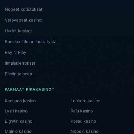
Nopeat kotiutukset
Verovapaat kasinot
Uudet kasinot
Bonukset ilman kierrätystä
Pay N Play
Ilmaiskierrokset
Pienin talonetu
PARHAAT PIKAKASINOT
Kanuuna kasino
Lonkero kasino
Lysti kasino
Raju kasino
BigWin kasino
Possu kasino
Mainio kasino
Nopein kasino