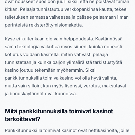
ovat nousseet suosioon juuri siksi, että ne poistavat tämän
kitkan. Pelaaja tunnistautuu verkkopankinsa kautta, tekee
Termit
talletuksen samassa vaiheessa ja pääsee pelaamaan ilman
Kasinosanasto selitettynä
perinteistä rekisteröitymislomaketta.
Peliestopalvelut
Kyse ei kuitenkaan ole vain helppoudesta. Käytännössä
Estä kasinomaksut
sama teknologia vaikuttaa myös siihen, kuinka nopeasti
kotiutus voidaan käsitellä, miten vahvasti pelaaja
Vastuullinen pelaaminen
Tarkistuslista ja apu
tunnistetaan ja kuinka paljon ylimääräistä tarkistustyötä
kasino joutuu tekemään myöhemmin. Siksi
pankkitunnuksilla toimiva kasino voi olla hyvä valinta,
mutta vain silloin, kun myös lisenssi, verotus, maksutavat
ja bonuskäytännöt ovat kunnossa.
Mitä pankkitunnuksilla toimivat kasinot
tarkoittavat?
Pankkitunnuksilla toimivat kasinot ovat nettikasinoita, joille