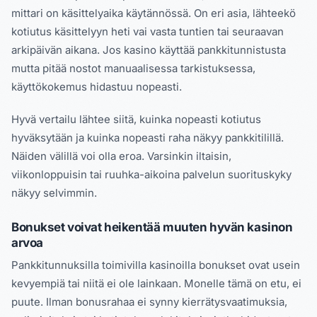
mittari on käsittelyaika käytännössä. On eri asia, lähteekö
kotiutus käsittelyyn heti vai vasta tuntien tai seuraavan
arkipäivän aikana. Jos kasino käyttää pankkitunnistusta
mutta pitää nostot manuaalisessa tarkistuksessa,
käyttökokemus hidastuu nopeasti.
Hyvä vertailu lähtee siitä, kuinka nopeasti kotiutus
hyväksytään ja kuinka nopeasti raha näkyy pankkitilillä.
Näiden välillä voi olla eroa. Varsinkin iltaisin,
viikonloppuisin tai ruuhka-aikoina palvelun suorituskyky
näkyy selvimmin.
Bonukset voivat heikentää muuten hyvän kasinon
arvoa
Pankkitunnuksilla toimivilla kasinoilla bonukset ovat usein
kevyempiä tai niitä ei ole lainkaan. Monelle tämä on etu, ei
puute. Ilman bonusrahaa ei synny kierrätysvaatimuksia,