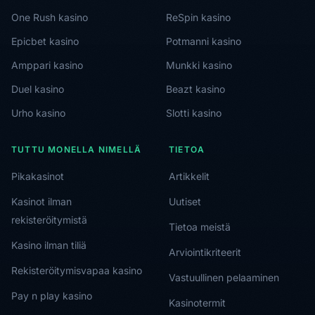
One Rush kasino
ReSpin kasino
Epicbet kasino
Potmanni kasino
Amppari kasino
Munkki kasino
Duel kasino
Beazt kasino
Urho kasino
Slotti kasino
TUTTU MONELLA NIMELLÄ
TIETOA
Pikakasinot
Artikkelit
Kasinot ilman
Uutiset
rekisteröitymistä
Tietoa meistä
Kasino ilman tiliä
Arviointikriteerit
Rekisteröitymisvapaa kasino
Vastuullinen pelaaminen
Pay n play kasino
Kasinotermit