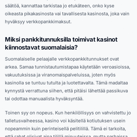
säätöä, kannattaa tarkistaa jo etukäteen, onko kyse
oikeasta pikakasinosta vai tavallisesta kasinosta, joka vain
hyväksyy verkkopankkimaksut.
Miksi pankkitunnuksilla toimivat kasinot
kiinnostavat suomalaisia?
Suomalaiselle pelaajalle verkkopankkitunnukset ovat
arkea. Samaa tunnistautumistapaa käytetään veroasioissa,
vakuutuksissa ja viranomaispalveluissa, joten myös
kasinolla se tuntuu tutulta ja luotettavalta. Tämä madaltaa
kynnystä verrattuna siihen, että pitäisi lähettää passikuva
tai odottaa manuaalista hyväksyntää.
Toinen syy on nopeus. Kun henkilöllisyys on vahvistettu jo
talletusvaiheessa, kasino voi käsitellä kotiutuksen usein
nopeammin kuin perinteisellä pelitilillä. Tämä ei tarkoita,
että rahat olisivat aina tilillä minuuteissa, mutta parhaissa