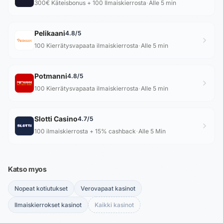
·
300€ Käteisbonus + 100 Ilmaiskierrosta
Alle 5 min
Pelikaani
4.8/5
·
100 Kierrätysvapaata ilmaiskierrosta
Alle 5 min
Potmanni
4.8/5
·
100 Kierrätysvapaata ilmaiskierrosta
Alle 5 min
Slotti Casino
4.7/5
·
100 ilmaiskierrosta + 15% cashback
Alle 5 Min
Katso myos
Nopeat kotiutukset
Verovapaat kasinot
Ilmaiskierrokset kasinot
Kaikki kasinot