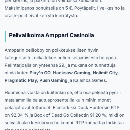
per kierros, ja palkinto on voimassa kuukauden.
Maksimipanos bonuksella on
5 €
. Pöytäpelit, live-kasino ja
crash-pelit eivät kerrytä kierrätystä.
Pelivalikoima Amppari Casinolla
Ampparin pelilobby on poikkeuksellisen hyvin
kategorisoitu, mikä tekee pelien selaamisesta helppoa.
Pelintarjoajia on yhteensä 29, ja mukana on tunnettuja
nimiä kuten
Play'n GO, Hacksaw Gaming, Nolimit City,
Pragmatic Play, Push Gaming
ja Kalamba Games.
Huomionarvoista on kuitenkin se, että osa peleistä pyörii
matalammilla palautusprosenteilla kuin mihin monet
pelaajat ovat tottuneet. Esimerkiksi Duck Huntersin RTP
on 92,04 % ja Book of Dead Go Collectin 91,20 %, mikä on
selvästi alan keskiarvoa heikompi. RTP kannattaa tarkistaa