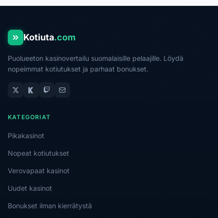
Kotiuta
.com
Puolueeton kasinovertailu suomalaisille pelaajille. Löydä
nopeimmat kotiutukset ja parhaat bonukset.
KATEGORIAT
Pikakasinot
Nopeat kotiutukset
Verovapaat kasinot
Uudet kasinot
Bonukset ilman kierrätystä