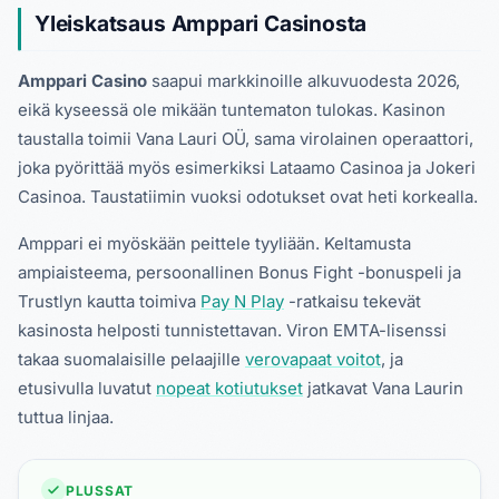
Yleiskatsaus Amppari Casinosta
Termit
Kasinosanasto selitettynä
Amppari Casino
saapui markkinoille alkuvuodesta 2026,
eikä kyseessä ole mikään tuntematon tulokas. Kasinon
Peliestopalvelut
taustalla toimii Vana Lauri OÜ, sama virolainen operaattori,
Estä kasinomaksut
joka pyörittää myös esimerkiksi Lataamo Casinoa ja Jokeri
Casinoa. Taustatiimin vuoksi odotukset ovat heti korkealla.
Vastuullinen pelaaminen
Tarkistuslista ja apu
Amppari ei myöskään peittele tyyliään. Keltamusta
ampiaisteema, persoonallinen Bonus Fight -bonuspeli ja
Trustlyn kautta toimiva
Pay N Play
-ratkaisu tekevät
kasinosta helposti tunnistettavan. Viron EMTA-lisenssi
takaa suomalaisille pelaajille
verovapaat voitot
, ja
etusivulla luvatut
nopeat kotiutukset
jatkavat Vana Laurin
tuttua linjaa.
PLUSSAT