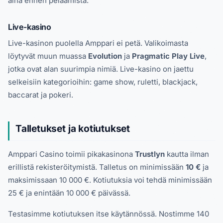
aina ennen pelaamista.
Live-kasino
Live-kasinon puolella Amppari ei petä. Valikoimasta
löytyvät muun muassa
Evolution
ja
Pragmatic Play Live
,
jotka ovat alan suurimpia nimiä. Live-kasino on jaettu
selkeisiin kategorioihin: game show, ruletti, blackjack,
baccarat ja pokeri.
Talletukset ja kotiutukset
Amppari Casino toimii pikakasinona
Trustlyn
kautta ilman
erillistä rekisteröitymistä. Talletus on minimissään
10 €
ja
maksimissaan 10 000 €. Kotiutuksia voi tehdä minimissään
25 € ja enintään 10 000 € päivässä.
Testasimme kotiutuksen itse käytännössä. Nostimme 140