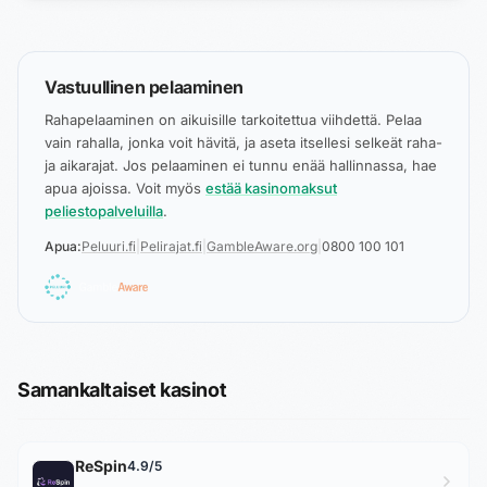
Vastuullinen pelaaminen
Rahapelaaminen on aikuisille tarkoitettua viihdettä. Pelaa
vain rahalla, jonka voit hävitä, ja aseta itsellesi selkeät raha-
ja aikarajat. Jos pelaaminen ei tunnu enää hallinnassa, hae
apua ajoissa. Voit myös
estää kasinomaksut
peliestopalveluilla
.
Apua:
Peluuri.fi
|
Pelirajat.fi
|
GambleAware.org
|
0800 100 101
Samankaltaiset kasinot
ReSpin
4.9/5