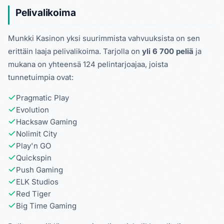
Pelivalikoima
Munkki Kasinon yksi suurimmista vahvuuksista on sen
erittäin laaja pelivalikoima. Tarjolla on
yli 6 700 peliä
ja
mukana on yhteensä 124 pelintarjoajaa, joista
tunnetuimpia ovat:
Pragmatic Play
Evolution
Hacksaw Gaming
Nolimit City
Play'n GO
Quickspin
Push Gaming
ELK Studios
Red Tiger
Big Time Gaming