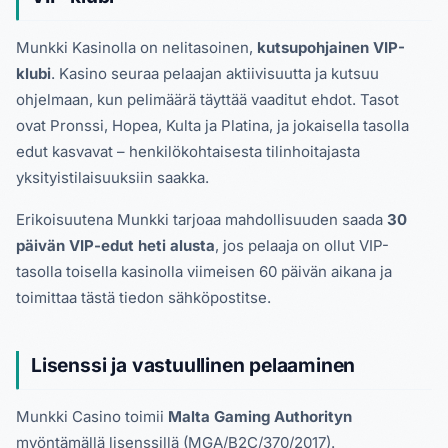
Munkki Kasinolla on nelitasoinen,
kutsupohjainen VIP-
klubi
. Kasino seuraa pelaajan aktiivisuutta ja kutsuu
ohjelmaan, kun pelimäärä täyttää vaaditut ehdot. Tasot
ovat Pronssi, Hopea, Kulta ja Platina, ja jokaisella tasolla
edut kasvavat – henkilökohtaisesta tilinhoitajasta
yksityistilaisuuksiin saakka.
Erikoisuutena Munkki tarjoaa mahdollisuuden saada
30
päivän VIP-edut heti alusta
, jos pelaaja on ollut VIP-
tasolla toisella kasinolla viimeisen 60 päivän aikana ja
toimittaa tästä tiedon sähköpostitse.
Lisenssi ja vastuullinen pelaaminen
Munkki Casino toimii
Malta Gaming Authorityn
myöntämällä lisenssillä (MGA/B2C/370/2017).