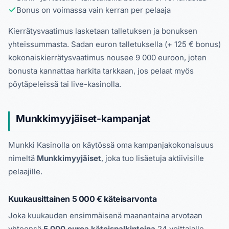
Bonus on voimassa vain kerran per pelaaja
Kierrätysvaatimus lasketaan talletuksen ja bonuksen
yhteissummasta. Sadan euron talletuksella (+ 125 € bonus)
kokonaiskierrätysvaatimus nousee 9 000 euroon, joten
bonusta kannattaa harkita tarkkaan, jos pelaat myös
pöytäpeleissä tai live-kasinolla.
Munkkimyyjäiset-kampanjat
Munkki Kasinolla on käytössä oma kampanjakokonaisuus
nimeltä
Munkkimyyjäiset
, joka tuo lisäetuja aktiivisille
pelaajille.
Kuukausittainen 5 000 € käteisarvonta
Joka kuukauden ensimmäisenä maanantaina arvotaan
yhteensä
5 000 euroa käteispalkintoina
24 voittajalle.