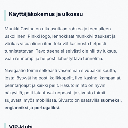
Käyttäjäkokemus ja ulkoasu
Munkki Casino on ulkoasultaan rohkea ja teemalleen
uskollinen. Pinkki logo, lennokkaat munkkiviittaukset ja
värikäs visuaalinen ilme tekevät kasinosta helposti
tunnistettavan. Tavoitteena ei selvästi ole hillitty luksus,
vaan rennompi ja helposti lähestyttävä tunnelma.
Navigaatio toimii selkeästi vasemman sivupalkin kautta,
josta löytyvät helposti kolikkopelit, live-kasino, kampanjat,
pelintarjoajat ja kaikki pelit. Hakutoiminto on hyvin
näkyvillä, pelit latautuvat nopeasti ja sivusto toimii
sujuvasti myös mobiilissa. Sivusto on saatavilla
suomeksi,
englanniksi ja portugaliksi
.
VIP-klubi