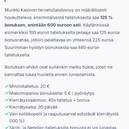
Munkki Kasinon tervetuliaisbonus on määrällisesti
houkutteleva: ensimmäisestä talletuksesta saa
125 %
bonuksen, enintään 600 euroon asti
. Käytännössä
esimerkiksi 100 euron talletuksella pelaaja saa 125 euroa
bonusrahaa, jolloin pelattavaa on yhteensä 225 euroa.
Suurimman hyödyn bonuksesta saa 480 euron
talletuksella.
Bonuksen ehdot ovat kuitenkin melko tiukat, joten ne
kannattaa lukea huolella ennen lunastamista.
Minimitalletus: 20 €
Maksimipanos bonuksella: 5 € / pyöräytys
Kierrätysvaatimus: 40x talletus + bonus
Kierrätysaika: 30 päivää
Vain kolikkopelit ja raaputusarvat edistävät kierrätystä
(100 %)
Skrill- ja Neteller-talletuksilla bonusta ei voi lunastaa