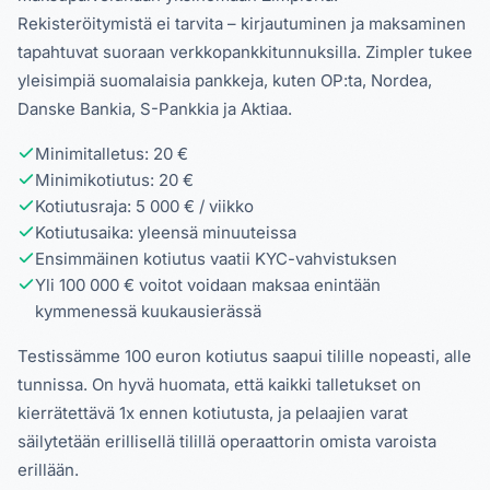
Rekisteröitymistä ei tarvita – kirjautuminen ja maksaminen
tapahtuvat suoraan verkkopankkitunnuksilla. Zimpler tukee
yleisimpiä suomalaisia pankkeja, kuten OP:ta, Nordea,
Danske Bankia, S-Pankkia ja Aktiaa.
Minimitalletus: 20 €
Minimikotiutus: 20 €
Kotiutusraja: 5 000 € / viikko
Kotiutusaika: yleensä minuuteissa
Ensimmäinen kotiutus vaatii KYC-vahvistuksen
Yli 100 000 € voitot voidaan maksaa enintään
kymmenessä kuukausierässä
Testissämme 100 euron kotiutus saapui tilille nopeasti, alle
tunnissa. On hyvä huomata, että kaikki talletukset on
kierrätettävä 1x ennen kotiutusta, ja pelaajien varat
säilytetään erillisellä tilillä operaattorin omista varoista
erillään.