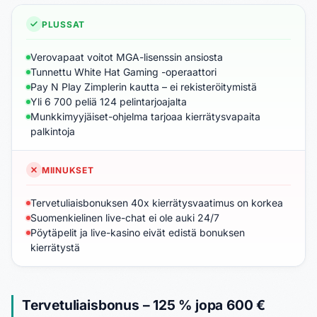
PLUSSAT
Verovapaat voitot MGA-lisenssin ansiosta
Tunnettu White Hat Gaming -operaattori
Pay N Play Zimplerin kautta – ei rekisteröitymistä
Yli 6 700 peliä 124 pelintarjoajalta
Munkkimyyjäiset-ohjelma tarjoaa kierrätysvapaita
palkintoja
MIINUKSET
Tervetuliaisbonuksen 40x kierrätysvaatimus on korkea
Suomenkielinen live-chat ei ole auki 24/7
Pöytäpelit ja live-kasino eivät edistä bonuksen
kierrätystä
Tervetuliaisbonus – 125 % jopa 600 €