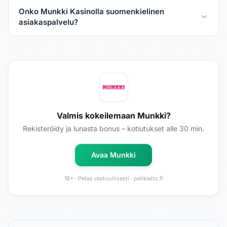
Onko Munkki Kasinolla suomenkielinen
asiakaspalvelu?
Valmis kokeilemaan Munkki?
Rekisteröidy ja lunasta bonus – kotiutukset alle 30 min.
Avaa Munkki
18+ · Pelaa vastuullisesti · pelikielto.fi