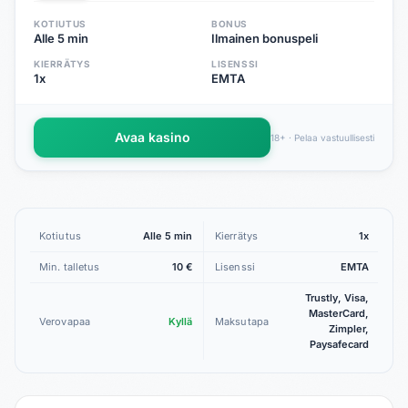
Uutiset
KOTIUTUS
BONUS
Alle 5 min
Ilmainen bonuspeli
Rahapeliuutiset
KIERRÄTYS
LISENSSI
1x
EMTA
Artikkelit
Asiantuntija-artikkelit
Avaa kasino
18+ · Pelaa vastuullisesti
KASINOKATEGORIAT
Pikakasinot
Nopeat kotiutukset
Kotiutus
Alle 5 min
Kierrätys
1x
Verovapaat kasinot
Uudet kasinot
Min. talletus
10 €
Lisenssi
EMTA
Bonukset ilman
Pienin talonetu
kierrätystä
Trustly, Visa,
MasterCard,
Verovapaa
Kyllä
Maksutapa
Zimpler,
Paysafecard
APUA & TIETOA
UKK
Usein kysytyt kysymykset