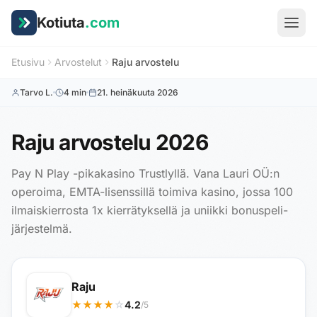
Hyppää sisältöön
Kotiuta
.com
Etusivu
Arvostelut
Raju arvostelu
VERTAA KASINOITA
Kaikki kasinot
Tarvo L.
4 min
21. heinäkuuta 2026
Täydellinen kasinovertailu
Raju arvostelu 2026
Ilmaiskierrokset
Kasinot ilmaiskierroksilla
Pay N Play -pikakasino Trustlyllä. Vana Lauri OÜ:n
Kierrätysbonus
operoima, EMTA-lisenssillä toimiva kasino, jossa 100
Talletusbonukset kierrätyksellä
ilmaiskierrosta 1x kierrätyksellä ja uniikki bonuspeli-
Cashback / Rakeback
järjestelmä.
Käteispalautus pelaajille
Nopein kotiutus
Mitatut nostoajat 2026
Raju
★
★
★
★
☆
4.2
/5