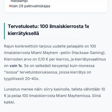
matalampi
Vain 29 pelinvalmistajaa
Tervetuloetu: 100 ilmaiskierrosta 1x
kierrätyksellä
Rajun konkreettisin tarjous uudelle pelaajalle on 100
ilmaiskierrosta Miami Mayhem -peliin (Hacksaw Gaming).
Kierrosten arvo on 0,10 € per kierros, ja kierrätysvaatimus
on
vain 1x
. Se on selkeästi kevyempi kuin monessa
"isossa" tervetulobonuksessa, joissa kierrätys on
tyypillisesti 20–40x.
Lunastus menee näin: siirry kasinolle, talleta vähintään 10
€ ja pelaa 100 ilmaiskierrosta Miami Mayhemissa. Siinä
kaikki.