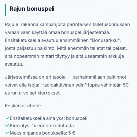
Rajun bonuspeli
Raju ei rakenna kampanjoita perinteisen talletusbonuksen
varaan vaan käyttää omaa bonuspelijärjestelmää.
Ensitalletuksella avautuu ensimmäinen "Bonusarkku",
josta paljastuu palkinto. Mitä enemmän talletat tai pelaat,
sitä nopeammin mittari täyttyy ja sitä useammin arkkuja
avautuu.
Järjestelmässä on eri tasoja — parhaimmillaan palkinnot
voivat olla isoja: "radioaktiivinen ydin" lupaa vähintään 50
euron arvoiset kierrokset.
Keskeiset ehdot:
Ensitalletuksella aina yksi bonuspeli
Kierrätys: 1x ennen kotiutusta
Maksimipanos bonuksella: 5 €