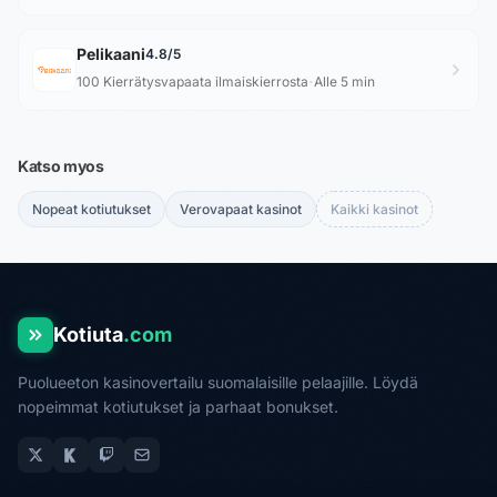
Pelikaani
4.8/5
·
100 Kierrätysvapaata ilmaiskierrosta
Alle 5 min
Katso myos
Nopeat kotiutukset
Verovapaat kasinot
Kaikki kasinot
Kotiuta
.com
Puolueeton kasinovertailu suomalaisille pelaajille. Löydä
nopeimmat kotiutukset ja parhaat bonukset.