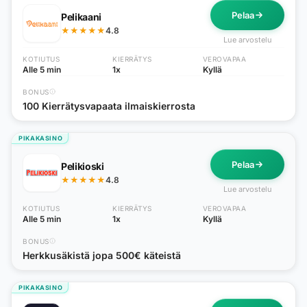
Pelaa
Pelikaani
★★★★★
4.8
Lue arvostelu
KOTIUTUS
KIERRÄTYS
VEROVAPAA
Alle 5 min
1x
Kyllä
BONUS
100 Kierrätysvapaata ilmaiskierrosta
PIKAKASINO
Pelaa
Pelikioski
★★★★★
4.8
Lue arvostelu
KOTIUTUS
KIERRÄTYS
VEROVAPAA
Alle 5 min
1x
Kyllä
BONUS
Herkkusäkistä jopa 500€ käteistä
PIKAKASINO