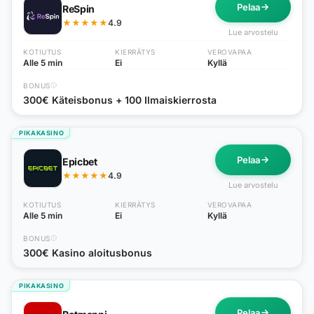
Pelaa
ReSpin
★★★★★
4.9
Lue arvostelu
KOTIUTUS
KIERRÄTYS
VEROVAPAA
Alle 5 min
Ei
Kyllä
BONUS
300€ Käteisbonus + 100 Ilmaiskierrosta
PIKAKASINO
Pelaa
Epicbet
★★★★★
4.9
Lue arvostelu
KOTIUTUS
KIERRÄTYS
VEROVAPAA
Alle 5 min
Ei
Kyllä
BONUS
300€ Kasino aloitusbonus
PIKAKASINO
Pelaa