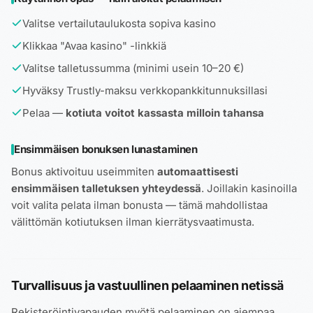
Valitse vertailutaulukosta sopiva kasino
Klikkaa "Avaa kasino" -linkkiä
Valitse talletussumma (minimi usein 10–20 €)
Hyväksy Trustly-maksu verkkopankkitunnuksillasi
Pelaa —
kotiuta voitot kassasta milloin tahansa
Ensimmäisen bonuksen lunastaminen
Bonus aktivoituu useimmiten
automaattisesti
ensimmäisen talletuksen yhteydessä
. Joillakin kasinoilla
voit valita pelata ilman bonusta — tämä mahdollistaa
välittömän kotiutuksen ilman kierrätysvaatimusta.
Turvallisuus ja vastuullinen pelaaminen netissä
Rekisteröintivapauden myötä pelaaminen on aiempaa