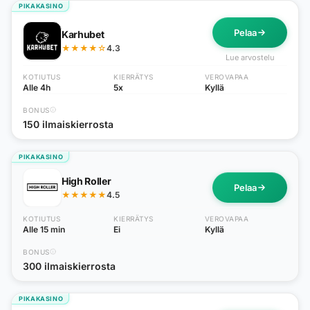
PIKAKASINO
Pelaa
Karhubet
★★★★☆
4.3
Lue arvostelu
KOTIUTUS
KIERRÄTYS
VEROVAPAA
Alle 4h
5x
Kyllä
BONUS
150 ilmaiskierrosta
PIKAKASINO
High Roller
Pelaa
★★★★★
4.5
KOTIUTUS
KIERRÄTYS
VEROVAPAA
Alle 15 min
Ei
Kyllä
BONUS
300 ilmaiskierrosta
PIKAKASINO