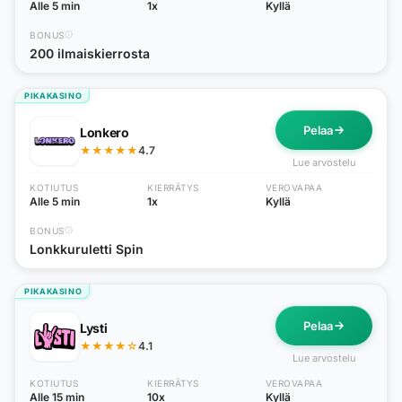
Alle 5 min
1x
Kyllä
BONUS
200 ilmaiskierrosta
PIKAKASINO
Pelaa
Lonkero
★★★★★
4.7
Lue arvostelu
KOTIUTUS
KIERRÄTYS
VEROVAPAA
Alle 5 min
1x
Kyllä
BONUS
Lonkkuruletti Spin
PIKAKASINO
Pelaa
Lysti
★★★★☆
4.1
Lue arvostelu
KOTIUTUS
KIERRÄTYS
VEROVAPAA
Alle 15 min
10x
Kyllä