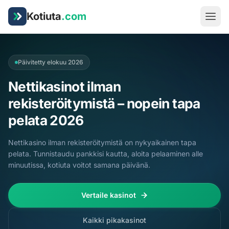
Hyppää sisältöön
Kotiuta
.com
VERTAA KASINOITA
Päivitetty elokuu 2026
Kaikki kasinot
Täydellinen kasinovertailu
Nettikasinot ilman
Ilmaiskierrokset
rekisteröitymistä – nopein tapa
Kasinot ilmaiskierroksilla
pelata 2026
Kierrätysbonus
Talletusbonukset kierrätyksellä
Nettikasino ilman rekisteröitymistä on nykyaikainen tapa
pelata. Tunnistaudu pankkisi kautta, aloita pelaaminen alle
Cashback / Rakeback
minuutissa, kotiuta voitot samana päivänä.
Käteispalautus pelaajille
Nopein kotiutus
Vertaile kasinot
Mitatut nostoajat 2026
Kaikki pikakasinot