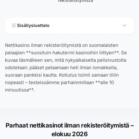
rekisteröitymistä
Sisällysluettelo
Nettikasino ilman rekisteröitymistä on suomalaisten
pelaajien **suosituin hakutermi kasinoihin liittyen**. Se
kuvaa täsmälleen sen, mitä nykyaikaiselta pelisivustolta
odotetaan: pääset pelaamaan heti ilman lomakkeita,
suoraan pankkisi kautta. Kotiutus toimii samaan tiliin
nopeasti – testeissämme parhaimmillaan **alle 10
minuutissa**.
Parhaat nettikasinot ilman rekisteröitymistä –
elokuu 2026