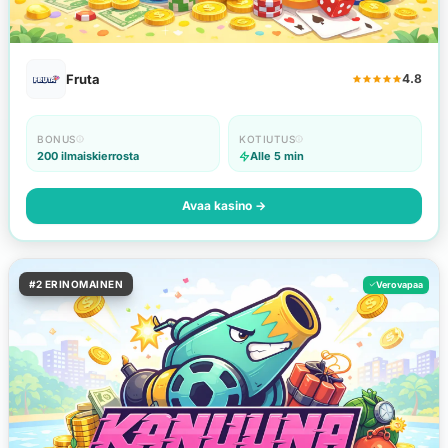
Termit
Kasinosanasto selitettynä
Fruta
4.8
Peliestopalvelut
Estä kasinomaksut
BONUS
KOTIUTUS
200 ilmaiskierrosta
Alle 5 min
Vastuullinen pelaaminen
Tarkistuslista ja apu
Avaa kasino →
#2 ERINOMAINEN
Verovapaa