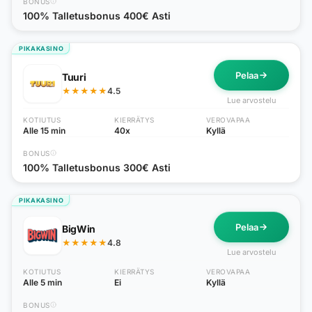
BONUS
100% Talletusbonus 400€ Asti
PIKAKASINO
Pelaa
Tuuri
★★★★★
4.5
Lue arvostelu
KOTIUTUS
KIERRÄTYS
VEROVAPAA
Alle 15 min
40x
Kyllä
BONUS
100% Talletusbonus 300€ Asti
PIKAKASINO
Pelaa
BigWin
★★★★★
4.8
Lue arvostelu
KOTIUTUS
KIERRÄTYS
VEROVAPAA
Alle 5 min
Ei
Kyllä
BONUS