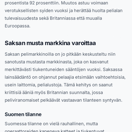
prosentista 92 prosenttiin. Muutos astuu voimaan
verotuksellisten syiden vuoksi ja herättää huolta pelialan
Termit
tulevaisuudesta sekä Britanniassa että muualla
Kasinosanasto selitettynä
Euroopassa.
Peliestopalvelut
Estä kasinomaksut
Saksan musta markkina varoittaa
Vastuullinen pelaaminen
Saksan pelimarkkinoilla on jo pitkään keskusteltu niin
Tarkistuslista ja apu
sanotusta mustasta markkinasta, joka on kasvanut
merkittävästi tiukentuneiden sääntöjen vuoksi. Saksassa
lainsäädäntö on ohjannut pelaajia etsimään vaihtoehtoisia,
usein laittomia, pelialustoja. Tämä kehitys on saanut
kriittisiä ääniä myös Britannian suunnalta, jossa
peliviranomaiset pelkäävät vastaavan tilanteen syntyvän.
Suomen tilanne
Suomessa tilanne on vielä rauhallinen, mutta
operaattoreiden kapeneva katteet ja tiukentuvat