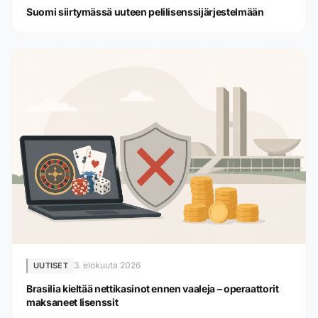
Suomi siirtymässä uuteen pelilisenssijärjestelmään
3. elokuuta 2026
UUTISET
Brasilia kieltää nettikasinot ennen vaaleja – operaattorit
maksaneet lisenssit