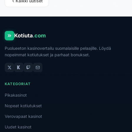
Kaikki uutiset
Kotiuta
.com
Puolueeton kasinovertailu suomalaisille pelaajille. Löydä
nopeimmat kotiutukset ja parhaat bonukset.
KATEGORIAT
Pikakasinot
Nopeat kotiutukset
Verovapaat kasinot
Uudet kasinot