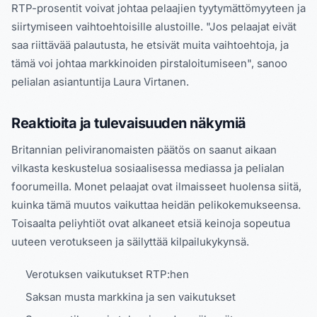
RTP-prosentit voivat johtaa pelaajien tyytymättömyyteen ja
siirtymiseen vaihtoehtoisille alustoille. "Jos pelaajat eivät
saa riittävää palautusta, he etsivät muita vaihtoehtoja, ja
tämä voi johtaa markkinoiden pirstaloitumiseen", sanoo
pelialan asiantuntija Laura Virtanen.
Reaktioita ja tulevaisuuden näkymiä
Britannian peliviranomaisten päätös on saanut aikaan
vilkasta keskustelua sosiaalisessa mediassa ja pelialan
foorumeilla. Monet pelaajat ovat ilmaisseet huolensa siitä,
kuinka tämä muutos vaikuttaa heidän pelikokemukseensa.
Toisaalta peliyhtiöt ovat alkaneet etsiä keinoja sopeutua
uuteen verotukseen ja säilyttää kilpailukykynsä.
Verotuksen vaikutukset RTP:hen
Saksan musta markkina ja sen vaikutukset