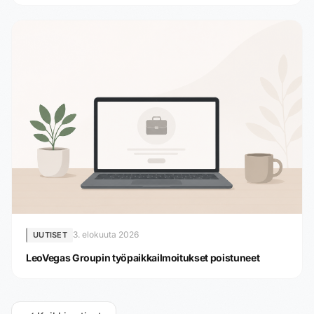
3. elokuuta 2026
UUTISET
LeoVegas Groupin työpaikkailmoitukset poistuneet