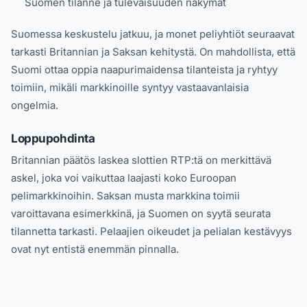
Suomen tilanne ja tulevaisuuden näkymät
Suomessa keskustelu jatkuu, ja monet peliyhtiöt seuraavat
tarkasti Britannian ja Saksan kehitystä. On mahdollista, että
Suomi ottaa oppia naapurimaidensa tilanteista ja ryhtyy
toimiin, mikäli markkinoille syntyy vastaavanlaisia
ongelmia.
Loppupohdinta
Britannian päätös laskea slottien RTP:tä on merkittävä
askel, joka voi vaikuttaa laajasti koko Euroopan
pelimarkkinoihin. Saksan musta markkina toimii
varoittavana esimerkkinä, ja Suomen on syytä seurata
tilannetta tarkasti. Pelaajien oikeudet ja pelialan kestävyys
ovat nyt entistä enemmän pinnalla.