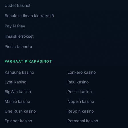
Uudet kasinot
Bonukset ilman kierrätystä
Pay N Play
Ilmaiskierrokset
Pienin talonetu
PARHAAT PIKAKASINOT
Kanuuna kasino
Lonkero kasino
Lysti kasino
Raju kasino
BigWin kasino
Possu kasino
Mainio kasino
Nopein kasino
One Rush kasino
ReSpin kasino
Epicbet kasino
Potmanni kasino