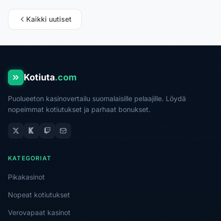
Kaikki uutiset
Kotiuta
.com
Puolueeton kasinovertailu suomalaisille pelaajille. Löydä
nopeimmat kotiutukset ja parhaat bonukset.
KATEGORIAT
Pikakasinot
Nopeat kotiutukset
Verovapaat kasinot