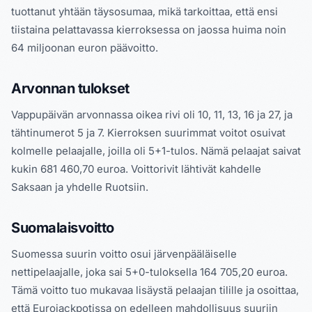
tuottanut yhtään täysosumaa, mikä tarkoittaa, että ensi
tiistaina pelattavassa kierroksessa on jaossa huima noin
Termit
Kasinosanasto selitettynä
64 miljoonan euron päävoitto.
Peliestopalvelut
Arvonnan tulokset
Estä kasinomaksut
Vappupäivän arvonnassa oikea rivi oli 10, 11, 13, 16 ja 27, ja
Vastuullinen pelaaminen
tähtinumerot 5 ja 7. Kierroksen suurimmat voitot osuivat
Tarkistuslista ja apu
kolmelle pelaajalle, joilla oli 5+1-tulos. Nämä pelaajat saivat
kukin 681 460,70 euroa. Voittorivit lähtivät kahdelle
Saksaan ja yhdelle Ruotsiin.
Suomalaisvoitto
Suomessa suurin voitto osui järvenpääläiselle
nettipelaajalle, joka sai 5+0-tuloksella 164 705,20 euroa.
Tämä voitto tuo mukavaa lisäystä pelaajan tilille ja osoittaa,
että Eurojackpotissa on edelleen mahdollisuus suuriin