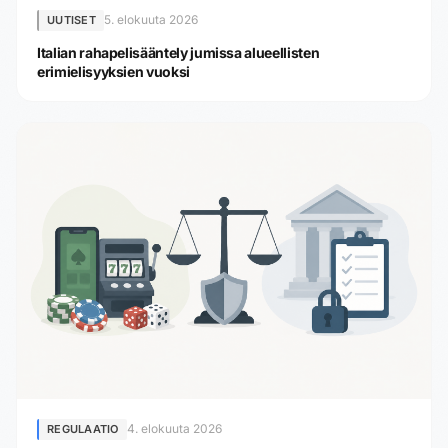
5. elokuuta 2026
UUTISET
Italian rahapelisääntely jumissa alueellisten
erimielisyyksien vuoksi
4. elokuuta 2026
REGULAATIO