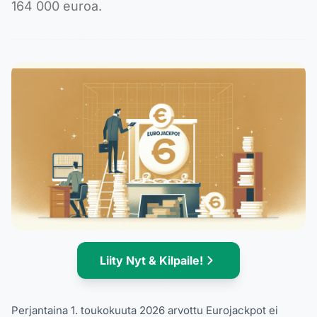
164 000 euroa.
Uutiset
Rahapeliuutiset
Artikkelit
Asiantuntija-artikkelit
KASINOKATEGORIAT
Pikakasinot
Nopeat kotiutukset
Verovapaat kasinot
Uudet kasinot
Bonukset ilman
Pienin talonetu
kierrätystä
Liity Nyt & Kilpaile!
APUA & TIETOA
UKK
Perjantaina 1. toukokuuta 2026 arvottu Eurojackpot ei
Usein kysytyt kysymykset