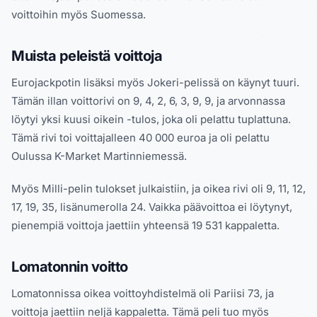
voittoihin myös Suomessa.
Muista peleistä voittoja
Eurojackpotin lisäksi myös Jokeri-pelissä on käynyt tuuri.
Tämän illan voittorivi on 9, 4, 2, 6, 3, 9, 9, ja arvonnassa
löytyi yksi kuusi oikein -tulos, joka oli pelattu tuplattuna.
Tämä rivi toi voittajalleen 40 000 euroa ja oli pelattu
Oulussa K-Market Martinniemessä.
Myös Milli-pelin tulokset julkaistiin, ja oikea rivi oli 9, 11, 12,
17, 19, 35, lisänumerolla 24. Vaikka päävoittoa ei löytynyt,
pienempiä voittoja jaettiin yhteensä 19 531 kappaletta.
Lomatonnin voitto
Lomatonnissa oikea voittoyhdistelmä oli Pariisi 73, ja
voittoja jaettiin neljä kappaletta. Tämä peli tuo myös