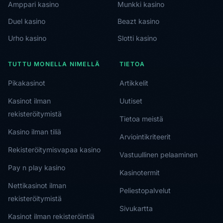
Amppari kasino
Munkki kasino
Duel kasino
Beazt kasino
Urho kasino
Slotti kasino
TUTTU MONELLA NIMELLÄ
TIETOA
Pikakasinot
Artikkelit
Kasinot ilman
Uutiset
rekisteröitymistä
Tietoa meistä
Kasino ilman tiliä
Arviointikriteerit
Rekisteröitymisvapaa kasino
Vastuullinen pelaaminen
Pay n play kasino
Kasinotermit
Nettikasinot ilman
Peliestopalvelut
rekisteröitymistä
Sivukartta
Kasinot ilman rekisteröintiä