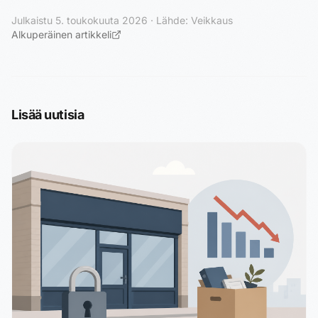
Julkaistu 5. toukokuuta 2026 · Lähde: Veikkaus
Alkuperäinen artikkeli
Lisää uutisia