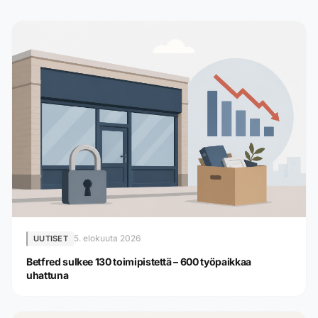
5. elokuuta 2026
UUTISET
Betfred sulkee 130 toimipistettä – 600 työpaikkaa
uhattuna