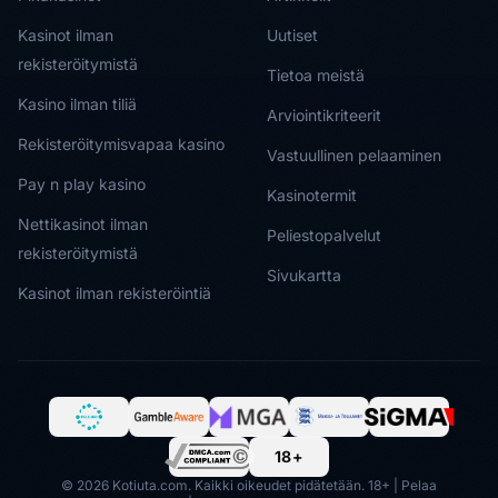
Kasinot ilman
Uutiset
rekisteröitymistä
Tietoa meistä
Kasino ilman tiliä
Arviointikriteerit
Rekisteröitymisvapaa kasino
Vastuullinen pelaaminen
Pay n play kasino
Kasinotermit
Nettikasinot ilman
Peliestopalvelut
rekisteröitymistä
Sivukartta
Kasinot ilman rekisteröintiä
18+
© 2026 Kotiuta.com. Kaikki oikeudet pidätetään. 18+ | Pelaa