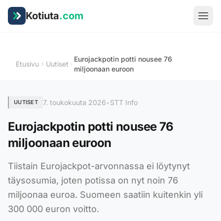
Hyppää sisältöön
Kotiuta
.com
VERTAA KASINOITA
Eurojackpotin potti nousee 76
Kaikki kasinot
Etusivu
Uutiset
miljoonaan euroon
Täydellinen kasinovertailu
Ilmaiskierrokset
7. toukokuuta 2026
•
STT Info
UUTISET
Kasinot ilmaiskierroksilla
Eurojackpotin potti nousee 76
Kierrätysbonus
Talletusbonukset kierrätyksellä
miljoonaan euroon
Cashback / Rakeback
Tiistain Eurojackpot-arvonnassa ei löytynyt
Käteispalautus pelaajille
täysosumia, joten potissa on nyt noin 76
Nopein kotiutus
miljoonaa euroa. Suomeen saatiin kuitenkin yli
Mitatut nostoajat 2026
300 000 euron voitto.