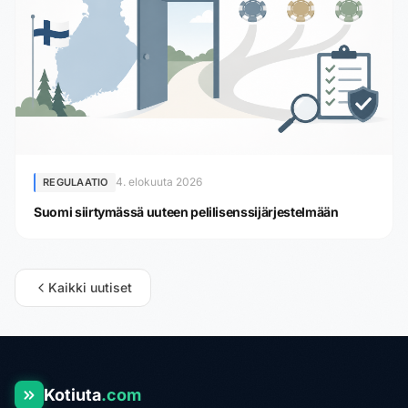
4. elokuuta 2026
REGULAATIO
Suomi siirtymässä uuteen pelilisenssijärjestelmään
Kaikki uutiset
Kotiuta
.com