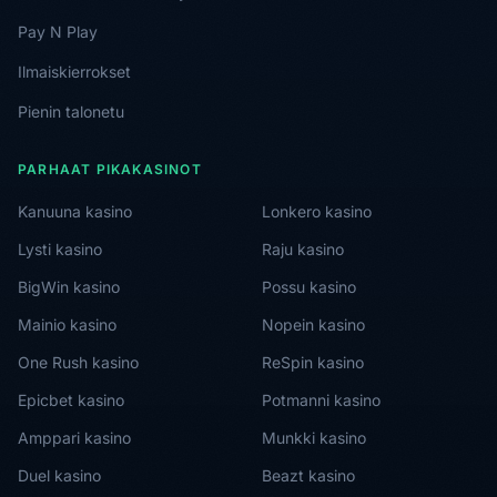
Pay N Play
Ilmaiskierrokset
Pienin talonetu
PARHAAT PIKAKASINOT
Kanuuna kasino
Lonkero kasino
Lysti kasino
Raju kasino
BigWin kasino
Possu kasino
Mainio kasino
Nopein kasino
One Rush kasino
ReSpin kasino
Epicbet kasino
Potmanni kasino
Amppari kasino
Munkki kasino
Duel kasino
Beazt kasino