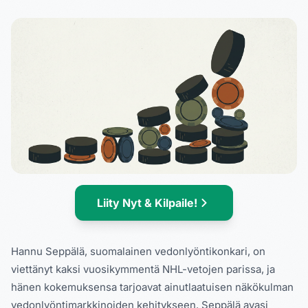
Uutiset
Rahapeliuutiset
Artikkelit
Asiantuntija-artikkelit
KASINOKATEGORIAT
Pikakasinot
Nopeat kotiutukset
Verovapaat kasinot
Uudet kasinot
Liity Nyt & Kilpaile!
Bonukset ilman
Pienin talonetu
kierrätystä
Hannu Seppälä, suomalainen vedonlyöntikonkari, on
APUA & TIETOA
viettänyt kaksi vuosikymmentä NHL-vetojen parissa, ja
hänen kokemuksensa tarjoavat ainutlaatuisen näkökulman
UKK
vedonlyöntimarkkinoiden kehitykseen. Seppälä avasi
Usein kysytyt kysymykset