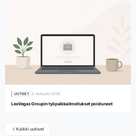
3. elokuuta 2026
UUTISET
LeoVegas Groupin työpaikkailmoitukset poistuneet
Kaikki uutiset