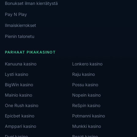
Bonukset ilman kierrätystä
Pay N Play
Ilmaiskierrokset
Pienin talonetu
PARHAAT PIKAKASINOT
Kanuuna kasino
Lonkero kasino
Lysti kasino
Raju kasino
BigWin kasino
Possu kasino
Mainio kasino
Nopein kasino
One Rush kasino
ReSpin kasino
Epicbet kasino
Potmanni kasino
Amppari kasino
Munkki kasino
Duel kasino
Beazt kasino