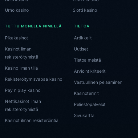
Urho kasino
Slotti kasino
TUTTU MONELLA NIMELLÄ
TIETOA
Pikakasinot
Artikkelit
Kasinot ilman
Uutiset
rekisteröitymistä
Tietoa meistä
Kasino ilman tiliä
Arviointikriteerit
Rekisteröitymisvapaa kasino
Vastuullinen pelaaminen
Pay n play kasino
Kasinotermit
Nettikasinot ilman
Peliestopalvelut
rekisteröitymistä
Sivukartta
Kasinot ilman rekisteröintiä