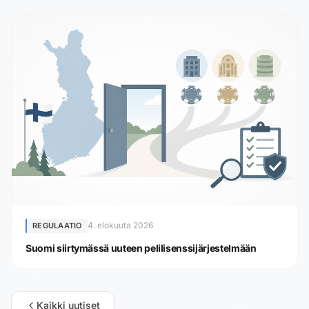
4. elokuuta 2026
REGULAATIO
Suomi siirtymässä uuteen pelilisenssijärjestelmään
Kaikki uutiset