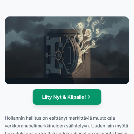
Uutiset
Rahapeliuutiset
Artikkelit
Asiantuntija-artikkelit
KASINOKATEGORIAT
Pikakasinot
Nopeat kotiutukset
Verovapaat kasinot
Uudet kasinot
Bonukset ilman
Pienin talonetu
Liity Nyt & Kilpaile!
kierrätystä
APUA & TIETOA
Hollannin hallitus on esittänyt merkittäviä muutoksia
verkkorahapelimarkkinoiden sääntelyyn. Uuden lain myötä
UKK
tarkoituksena on kieltää verkkorahapelien mainonta täysin,
Usein kysytyt kysymykset