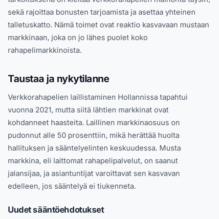
sekä rajoittaa bonusten tarjoamista ja asettaa yhteinen
Termit
talletuskatto. Nämä toimet ovat reaktio kasvavaan mustaan
Kasinosanasto selitettynä
markkinaan, joka on jo lähes puolet koko
rahapelimarkkinoista.
Peliestopalvelut
Estä kasinomaksut
Taustaa ja nykytilanne
Vastuullinen pelaaminen
Verkkorahapelien laillistaminen Hollannissa tapahtui
Tarkistuslista ja apu
vuonna 2021, mutta siitä lähtien markkinat ovat
kohdanneet haasteita. Laillinen markkinaosuus on
pudonnut alle 50 prosenttiin, mikä herättää huolta
hallituksen ja sääntelyelinten keskuudessa. Musta
markkina, eli laittomat rahapelipalvelut, on saanut
jalansijaa, ja asiantuntijat varoittavat sen kasvavan
edelleen, jos sääntelyä ei tiukenneta.
Uudet sääntöehdotukset