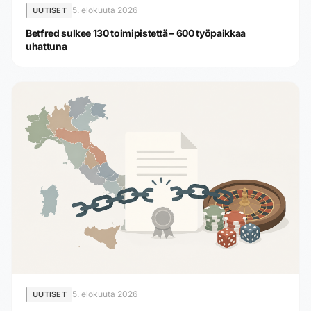
5. elokuuta 2026
UUTISET
Betfred sulkee 130 toimipistettä – 600 työpaikkaa
uhattuna
5. elokuuta 2026
UUTISET