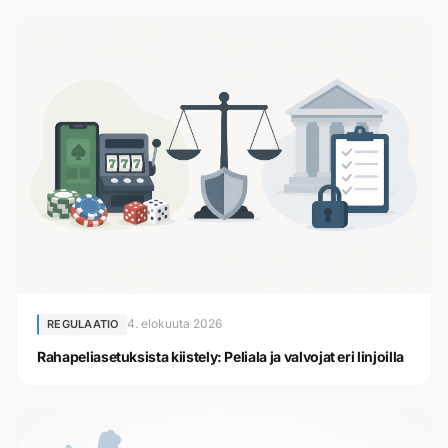
4. elokuuta 2026
REGULAATIO
Rahapeliasetuksista kiistely: Peliala ja valvojat eri linjoilla