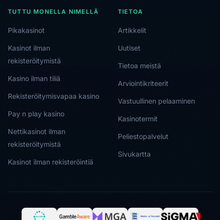
TUTTU MONELLA NIMELLÄ
TIETOA
Pikakasinot
Artikkelit
Kasinot ilman
Uutiset
rekisteröitymistä
Tietoa meistä
Kasino ilman tiliä
Arviointikriteerit
Rekisteröitymisvapaa kasino
Vastuullinen pelaaminen
Pay n play kasino
Kasinotermit
Nettikasinot ilman
Peliestopalvelut
rekisteröitymistä
Sivukartta
Kasinot ilman rekisteröintiä