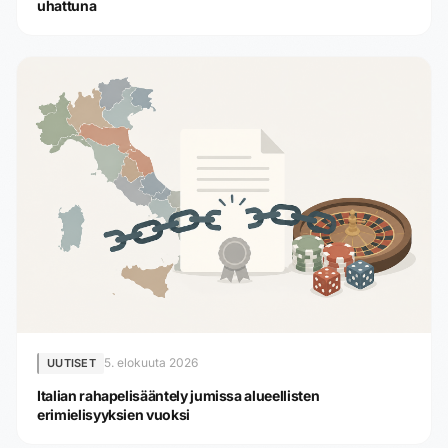
uhattuna
5. elokuuta 2026
UUTISET
Italian rahapelisääntely jumissa alueellisten
erimielisyyksien vuoksi