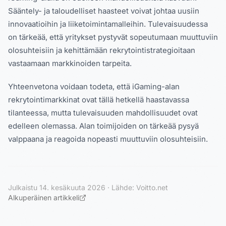
Sääntely- ja taloudelliset haasteet voivat johtaa uusiin
innovaatioihin ja liiketoimintamalleihin. Tulevaisuudessa
on tärkeää, että yritykset pystyvät sopeutumaan muuttuviin
olosuhteisiin ja kehittämään rekrytointistrategioitaan
vastaamaan markkinoiden tarpeita.
Yhteenvetona voidaan todeta, että iGaming-alan
rekrytointimarkkinat ovat tällä hetkellä haastavassa
tilanteessa, mutta tulevaisuuden mahdollisuudet ovat
edelleen olemassa. Alan toimijoiden on tärkeää pysyä
valppaana ja reagoida nopeasti muuttuviin olosuhteisiin.
Julkaistu 14. kesäkuuta 2026 · Lähde: Voitto.net
Alkuperäinen artikkeli