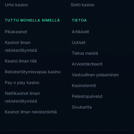
Urho kasino
Slotti kasino
TUTTU MONELLA NIMELLÄ
TIETOA
Pikakasinot
Artikkelit
Kasinot ilman
Uutiset
rekisteröitymistä
Tietoa meistä
Kasino ilman tiliä
Arviointikriteerit
Rekisteröitymisvapaa kasino
Vastuullinen pelaaminen
Pay n play kasino
Kasinotermit
Nettikasinot ilman
Peliestopalvelut
rekisteröitymistä
Sivukartta
Kasinot ilman rekisteröintiä