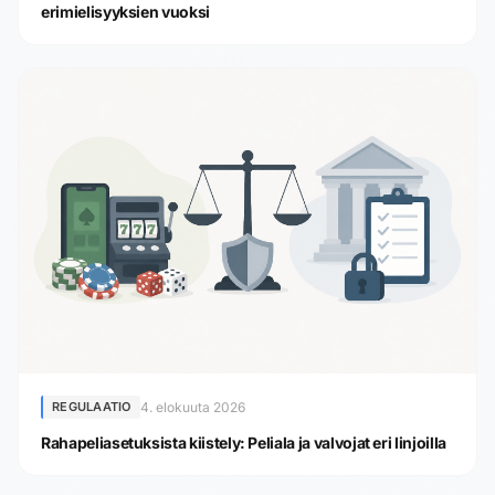
erimielisyyksien vuoksi
4. elokuuta 2026
REGULAATIO
Rahapeliasetuksista kiistely: Peliala ja valvojat eri linjoilla