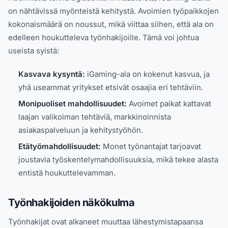
on nähtävissä myönteistä kehitystä. Avoimien työpaikkojen
kokonaismäärä on noussut, mikä viittaa siihen, että ala on
edelleen houkutteleva työnhakijoille. Tämä voi johtua
useista syistä:
Kasvava kysyntä:
iGaming-ala on kokenut kasvua, ja
yhä useammat yritykset etsivät osaajia eri tehtäviin.
Monipuoliset mahdollisuudet:
Avoimet paikat kattavat
laajan valikoiman tehtäviä, markkinoinnista
asiakaspalveluun ja kehitystyöhön.
Etätyömahdollisuudet:
Monet työnantajat tarjoavat
joustavia työskentelymahdollisuuksia, mikä tekee alasta
entistä houkuttelevamman.
Työnhakijoiden näkökulma
Työnhakijat ovat alkaneet muuttaa lähestymistapaansa