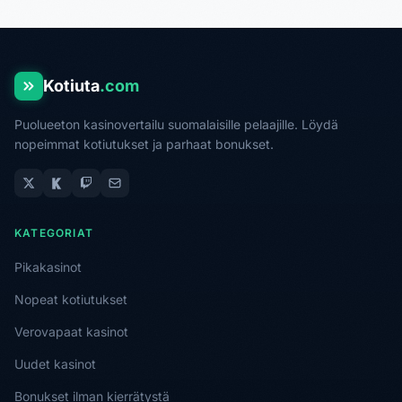
Kotiuta
.com
Puolueeton kasinovertailu suomalaisille pelaajille. Löydä
nopeimmat kotiutukset ja parhaat bonukset.
KATEGORIAT
Pikakasinot
Nopeat kotiutukset
Verovapaat kasinot
Uudet kasinot
Bonukset ilman kierrätystä