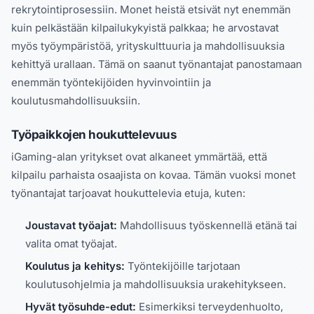
rekrytointiprosessiin. Monet heistä etsivät nyt enemmän
kuin pelkästään kilpailukykyistä palkkaa; he arvostavat
myös työympäristöä, yrityskulttuuria ja mahdollisuuksia
kehittyä urallaan. Tämä on saanut työnantajat panostamaan
enemmän työntekijöiden hyvinvointiin ja
koulutusmahdollisuuksiin.
Työpaikkojen houkuttelevuus
iGaming-alan yritykset ovat alkaneet ymmärtää, että
kilpailu parhaista osaajista on kovaa. Tämän vuoksi monet
työnantajat tarjoavat houkuttelevia etuja, kuten:
Joustavat työajat:
Mahdollisuus työskennellä etänä tai
valita omat työajat.
Koulutus ja kehitys:
Työntekijöille tarjotaan
koulutusohjelmia ja mahdollisuuksia urakehitykseen.
Hyvät työsuhde-edut:
Esimerkiksi terveydenhuolto,