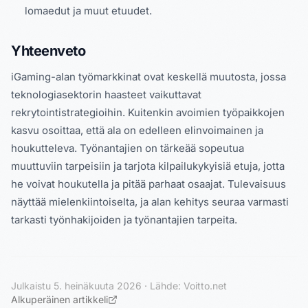
lomaedut ja muut etuudet.
Yhteenveto
iGaming-alan työmarkkinat ovat keskellä muutosta, jossa
teknologiasektorin haasteet vaikuttavat
rekrytointistrategioihin. Kuitenkin avoimien työpaikkojen
kasvu osoittaa, että ala on edelleen elinvoimainen ja
houkutteleva. Työnantajien on tärkeää sopeutua
muuttuviin tarpeisiin ja tarjota kilpailukykyisiä etuja, jotta
he voivat houkutella ja pitää parhaat osaajat. Tulevaisuus
näyttää mielenkiintoiselta, ja alan kehitys seuraa varmasti
tarkasti työnhakijoiden ja työnantajien tarpeita.
Julkaistu 5. heinäkuuta 2026 · Lähde: Voitto.net
Alkuperäinen artikkeli