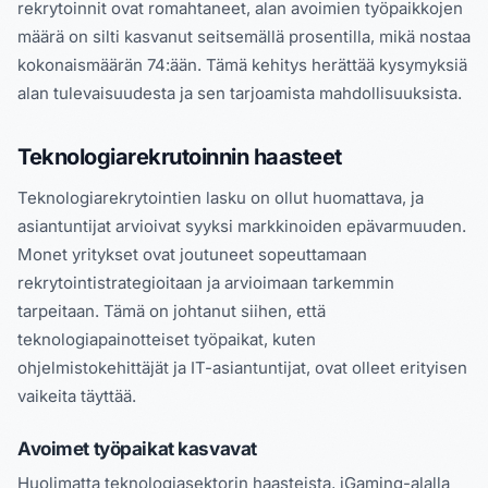
rekrytoinnit ovat romahtaneet, alan avoimien työpaikkojen
määrä on silti kasvanut seitsemällä prosentilla, mikä nostaa
Termit
kokonaismäärän 74:ään. Tämä kehitys herättää kysymyksiä
Kasinosanasto selitettynä
alan tulevaisuudesta ja sen tarjoamista mahdollisuuksista.
Peliestopalvelut
Estä kasinomaksut
Teknologiarekrutoinnin haasteet
Vastuullinen pelaaminen
Teknologiarekrytointien lasku on ollut huomattava, ja
Tarkistuslista ja apu
asiantuntijat arvioivat syyksi markkinoiden epävarmuuden.
Monet yritykset ovat joutuneet sopeuttamaan
rekrytointistrategioitaan ja arvioimaan tarkemmin
tarpeitaan. Tämä on johtanut siihen, että
teknologiapainotteiset työpaikat, kuten
ohjelmistokehittäjät ja IT-asiantuntijat, ovat olleet erityisen
vaikeita täyttää.
Avoimet työpaikat kasvavat
Huolimatta teknologiasektorin haasteista, iGaming-alalla