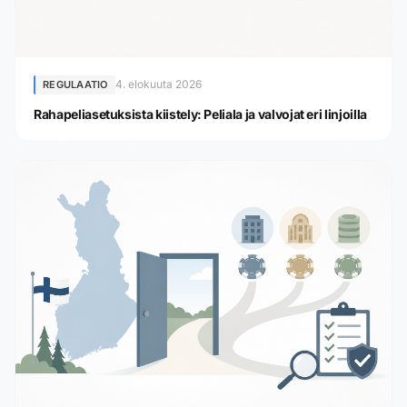
4. elokuuta 2026
REGULAATIO
Rahapeliasetuksista kiistely: Peliala ja valvojat eri linjoilla