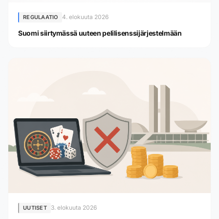
4. elokuuta 2026
REGULAATIO
Suomi siirtymässä uuteen pelilisenssijärjestelmään
3. elokuuta 2026
UUTISET