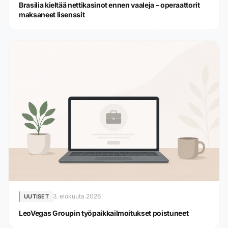
Brasilia kieltää nettikasinot ennen vaaleja – operaattorit
maksaneet lisenssit
3. elokuuta 2026
UUTISET
LeoVegas Groupin työpaikkailmoitukset poistuneet