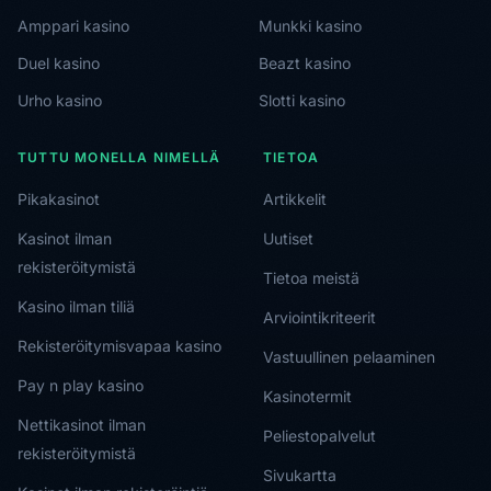
Amppari kasino
Munkki kasino
Duel kasino
Beazt kasino
Urho kasino
Slotti kasino
TUTTU MONELLA NIMELLÄ
TIETOA
Pikakasinot
Artikkelit
Kasinot ilman
Uutiset
rekisteröitymistä
Tietoa meistä
Kasino ilman tiliä
Arviointikriteerit
Rekisteröitymisvapaa kasino
Vastuullinen pelaaminen
Pay n play kasino
Kasinotermit
Nettikasinot ilman
Peliestopalvelut
rekisteröitymistä
Sivukartta