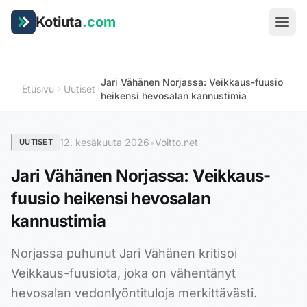
Hyppää sisältöön
Kotiuta
.com
VERTAA KASINOITA
Jari Vähänen Norjassa: Veikkaus-fuusio
Kaikki kasinot
Etusivu
Uutiset
heikensi hevosalan kannustimia
Täydellinen kasinovertailu
Ilmaiskierrokset
12. kesäkuuta 2026
•
Voitto.net
UUTISET
Kasinot ilmaiskierroksilla
Jari Vähänen Norjassa: Veikkaus-
Kierrätysbonus
Talletusbonukset kierrätyksellä
fuusio heikensi hevosalan
kannustimia
Cashback / Rakeback
Käteispalautus pelaajille
Norjassa puhunut Jari Vähänen kritisoi
Nopein kotiutus
Veikkaus-fuusiota, joka on vähentänyt
Mitatut nostoajat 2026
hevosalan vedonlyöntituloja merkittävästi.