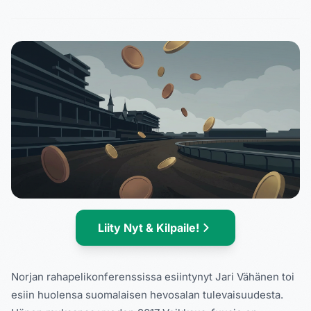
Uutiset
Rahapeliuutiset
Artikkelit
Asiantuntija-artikkelit
KASINOKATEGORIAT
Pikakasinot
Nopeat kotiutukset
Verovapaat kasinot
Uudet kasinot
Bonukset ilman
Pienin talonetu
kierrätystä
Liity Nyt & Kilpaile!
APUA & TIETOA
Norjan rahapelikonferenssissa esiintynyt Jari Vähänen toi
esiin huolensa suomalaisen hevosalan tulevaisuudesta.
UKK
Usein kysytyt kysymykset