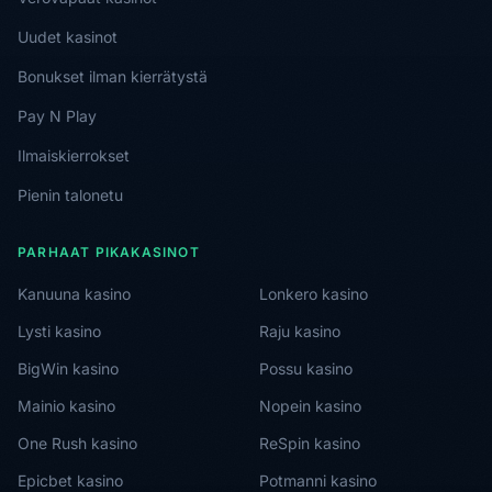
Uudet kasinot
Bonukset ilman kierrätystä
Pay N Play
Ilmaiskierrokset
Pienin talonetu
PARHAAT PIKAKASINOT
Kanuuna kasino
Lonkero kasino
Lysti kasino
Raju kasino
BigWin kasino
Possu kasino
Mainio kasino
Nopein kasino
One Rush kasino
ReSpin kasino
Epicbet kasino
Potmanni kasino