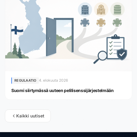
4. elokuuta 2026
REGULAATIO
Suomi siirtymässä uuteen pelilisenssijärjestelmään
Kaikki uutiset