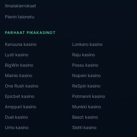
Ilmaiskierrokset
Pienin talonetu
PARHAAT PIKAKASINOT
Kanuuna kasino
Lonkero kasino
Lysti kasino
Raju kasino
BigWin kasino
Possu kasino
Mainio kasino
Nopein kasino
One Rush kasino
ReSpin kasino
Epicbet kasino
Potmanni kasino
Amppari kasino
Munkki kasino
Duel kasino
Beazt kasino
Urho kasino
Slotti kasino