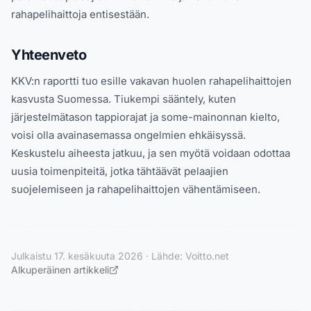
rahapelihaittoja entisestään.
Yhteenveto
KKV:n raportti tuo esille vakavan huolen rahapelihaittojen
kasvusta Suomessa. Tiukempi sääntely, kuten
järjestelmätason tappiorajat ja some-mainonnan kielto,
voisi olla avainasemassa ongelmien ehkäisyssä.
Keskustelu aiheesta jatkuu, ja sen myötä voidaan odottaa
uusia toimenpiteitä, jotka tähtäävät pelaajien
suojelemiseen ja rahapelihaittojen vähentämiseen.
Julkaistu 17. kesäkuuta 2026 · Lähde: Voitto.net
Alkuperäinen artikkeli