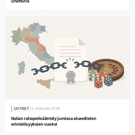
uhattuna
5. elokuuta 2026
UUTISET
Italian rahapelisääntely jumissa alueellisten
erimielisyyksien vuoksi