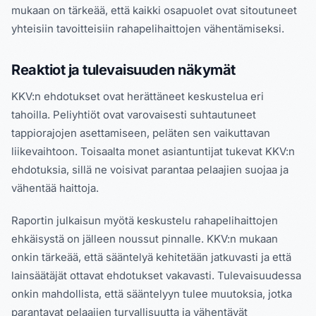
mukaan on tärkeää, että kaikki osapuolet ovat sitoutuneet
yhteisiin tavoitteisiin rahapelihaittojen vähentämiseksi.
Reaktiot ja tulevaisuuden näkymät
KKV:n ehdotukset ovat herättäneet keskustelua eri
tahoilla. Peliyhtiöt ovat varovaisesti suhtautuneet
tappiorajojen asettamiseen, peläten sen vaikuttavan
liikevaihtoon. Toisaalta monet asiantuntijat tukevat KKV:n
ehdotuksia, sillä ne voisivat parantaa pelaajien suojaa ja
vähentää haittoja.
Raportin julkaisun myötä keskustelu rahapelihaittojen
ehkäisystä on jälleen noussut pinnalle. KKV:n mukaan
onkin tärkeää, että sääntelyä kehitetään jatkuvasti ja että
lainsäätäjät ottavat ehdotukset vakavasti. Tulevaisuudessa
onkin mahdollista, että sääntelyyn tulee muutoksia, jotka
parantavat pelaajien turvallisuutta ja vähentävät