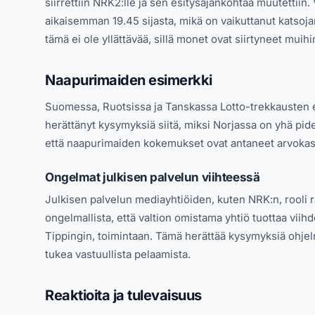
siirrettiin NRK2:lle ja sen esitysajankohtaa muutettiin
aikaisemman 19.45 sijasta, mikä on vaikuttanut katsoja
tämä ei ole yllättävää, sillä monet ovat siirtyneet muihi
Naapurimaiden esimerkki
Suomessa, Ruotsissa ja Tanskassa Lotto-trekkausten e
herättänyt kysymyksiä siitä, miksi Norjassa on yhä pide
että naapurimaiden kokemukset ovat antaneet arvokasta
Ongelmat julkisen palvelun viihteessä
Julkisen palvelun mediayhtiöiden, kuten NRK:n, rooli
ongelmallista, että valtion omistama yhtiö tuottaa viihde
Tippingin, toimintaan. Tämä herättää kysymyksiä ohjelm
tukea vastuullista pelaamista.
Reaktioita ja tulevaisuus