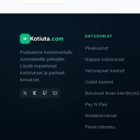
KATEGORIAT
Kotiuta
.com
Pikakasinot
Puolueeton kasinovertailu
suomalaisille pelaajille.
Nopeat kotiutukset
Löydä nopeimmat
Verovapaat kasinot
kotiutukset ja parhaat
bonukset.
Uudet kasinot
Bonukset ilman kierrätystä
Pay N Play
Ilmaiskierrokset
Pienin talonetu