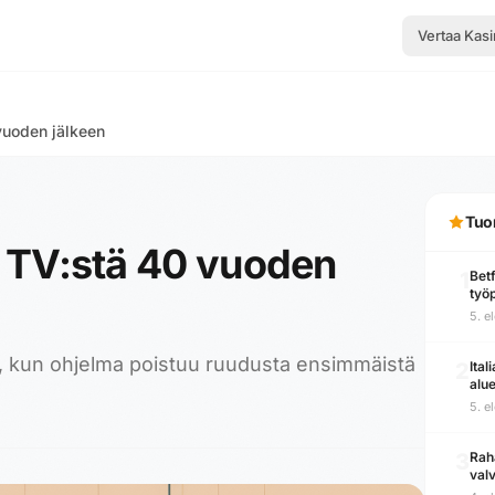
Vertaa Kasi
vuoden jälkeen
Tuo
u TV:stä 40 vuoden
1
Betf
työ
5. e
, kun ohjelma poistuu ruudusta ensimmäistä
2
Ital
alue
5. e
3
Raha
valv