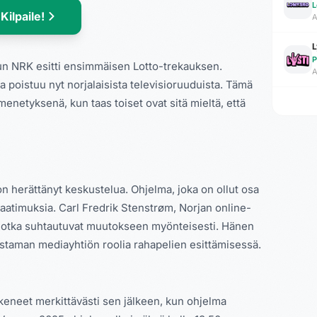
L
 Kilpaile!
A
L
kun NRK esitti ensimmäisen Lotto-trekauksen.
A
 poistuu nyt norjalaisista televisioruuduista. Tämä
ä menetyksenä, kun taas toiset ovat sitä mieltä, että
n herättänyt keskustelua. Ohjelma, joka on ollut osa
vaatimuksia. Carl Fredrik Stenstrøm, Norjan online-
ä, jotka suhtautuvat muutokseen myönteisesti. Hänen
istaman mediayhtiön roolia rahapelien esittämisessä.
keneet merkittävästi sen jälkeen, kun ohjelma