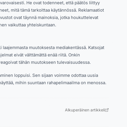
rovaisesti. He ovat todenneet, että päätös liittyy
neet, mitä tämä tarkoittaa käytännössä. Reklamaatiot
ivustot ovat täynnä mainoksia, jotka houkuttelevat
inen vaikuttaa yhteiskuntaan.
rkki laajemmasta muutoksesta mediakentässä. Katsojat
hjelmat eivät välttämättä enää riitä. Onkin
 reagoivat tähän muutokseen tulevaisuudessa.
laaminen loppuisi. Sen sijaan voimme odottaa uusia
ka näyttää, mihin suuntaan rahapelimaailma on menossa.
Alkuperäinen artikkeli