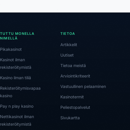
TUTTU MONELLA
TIETOA
NIMELLÄ
Artikkelit
Pikakasinot
Uutiset
Kasinot ilman
Tietoa meistä
rekisteröitymistä
Arviointikriteerit
Kasino ilman tiliä
Vastuullinen pelaaminen
Rekisteröitymisvapaa
kasino
Kasinotermit
Pay n play kasino
Peliestopalvelut
Nettikasinot ilman
Sivukartta
rekisteröitymistä