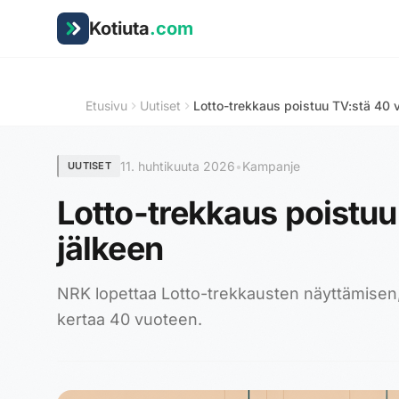
Hyppää sisältöön
Kotiuta
.com
Etusivu
Uutiset
Lotto-trekkaus poistuu TV:stä 40 
11. huhtikuuta 2026
•
Kampanje
UUTISET
Lotto-trekkaus poistu
jälkeen
NRK lopettaa Lotto-trekkausten näyttämisen
kertaa 40 vuoteen.