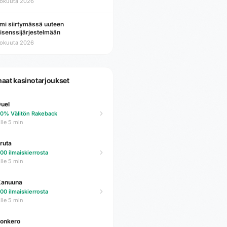
lokuuta 2026
mi siirtymässä uuteen
lisenssijärjestelmään
lokuuta 2026
haat kasinotarjoukset
uel
0% Välitön Rakeback
lle 5 min
ruta
00 ilmaiskierrosta
lle 5 min
Kanuuna
00 ilmaiskierrosta
lle 5 min
onkero