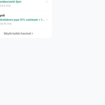
onkkuruletti Spin
lle 5 min
ysti
Päivittäinen jopa 15% cashback + 100 FS
lle 15 min
Näytä kaikki kasinot