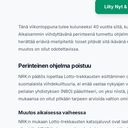
Liity Nyt &
Tänä viikonloppuna tulee kuluneeksi 40 vuotta siitä, 
Aikaisemmin viihdyttävänä perinteenä tunnettu ohjelma
herättää eriäviä mielipiteitä: toiset pitävät sitä ikävän
muutos on ollut odotettavissa.
Perinteinen ohjelma poistuu
NRK:n päätös lopettaa Lotto-trekkausten esittäminen o
suomalaista viihdekulttuuria, ei enää vastaa nykyajan 
pelialan yhdistyksen (NBO) pääsihteeri, on yksi niist
mukaansa on ollut pitkään tarpeen arvioida valtion om
Muutos aikaisessa vaiheessa
NRK:n mukaan Lotto-trekkausten katsojaluvut ovat las