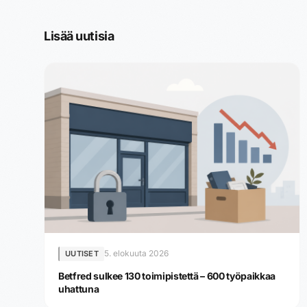
Lisää uutisia
5. elokuuta 2026
UUTISET
Betfred sulkee 130 toimipistettä – 600 työpaikkaa
uhattuna