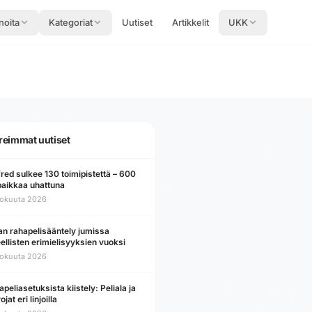
noita
Kategoriat
Uutiset
Artikkelit
UKK
reimmat uutiset
red sulkee 130 toimipistettä – 600
paikkaa uhattuna
lokuuta 2026
ian rahapelisääntely jumissa
ellisten erimielisyyksien vuoksi
lokuuta 2026
peliasetuksista kiistely: Peliala ja
ojat eri linjoilla