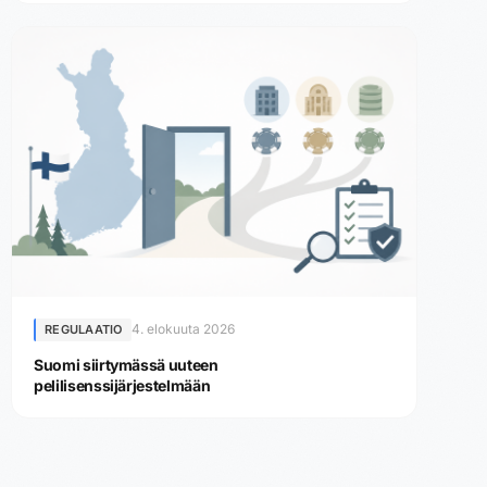
4. elokuuta 2026
REGULAATIO
Suomi siirtymässä uuteen
pelilisenssijärjestelmään