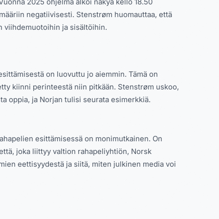
. Vuonna 2025 ohjelma alkoi näkyä kello 18.50
määriin negatiivisesti. Stenstrøm huomauttaa, että
n viihdemuotoihin ja sisältöihin.
sittämisestä on luovuttu jo aiemmin. Tämä on
tty kiinni perinteestä niin pitkään. Stenstrøm uskoo,
 oppia, ja Norjan tulisi seurata esimerkkiä.
 rahapelien esittämisessä on monimutkainen. On
ttä, joka liittyy valtion rahapeliyhtiön, Norsk
ien eettisyydestä ja siitä, miten julkinen media voi