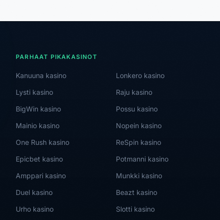
PARHAAT PIKAKASINOT
Kanuuna kasino
Lonkero kasino
Lysti kasino
Raju kasino
BigWin kasino
Possu kasino
Mainio kasino
Nopein kasino
One Rush kasino
ReSpin kasino
Epicbet kasino
Potmanni kasino
Amppari kasino
Munkki kasino
Duel kasino
Beazt kasino
Urho kasino
Slotti kasino