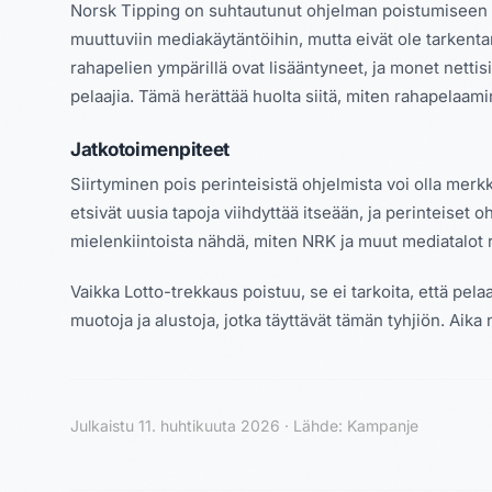
Norsk Tipping on suhtautunut ohjelman poistumiseen va
muuttuviin mediakäytäntöihin, mutta eivät ole tarkenta
rahapelien ympärillä ovat lisääntyneet, ja monet nettis
pelaajia. Tämä herättää huolta siitä, miten rahapelaam
Jatkotoimenpiteet
Siirtyminen pois perinteisistä ohjelmista voi olla me
etsivät uusia tapoja viihdyttää itseään, ja perinteiset o
mielenkiintoista nähdä, miten NRK ja muut mediatalot
Vaikka Lotto-trekkaus poistuu, se ei tarkoita, että pe
muotoja ja alustoja, jotka täyttävät tämän tyhjiön. Ai
Julkaistu 11. huhtikuuta 2026 · Lähde: Kampanje