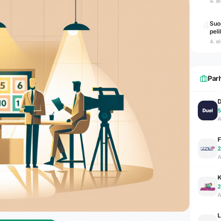
4. e
4
Suo
peli
4. e
Par
D
5
A
F
2
A
2
A
L