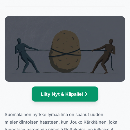
Uutiset
Rahapeliuutiset
Artikkelit
Asiantuntija-artikkelit
KASINOKATEGORIAT
Pikakasinot
Nopeat kotiutukset
Verovapaat kasinot
Uudet kasinot
Bonukset ilman
Pienin talonetu
Liity Nyt & Kilpaile!
kierrätystä
APUA & TIETOA
Suomalainen nyrkkeilymaailma on saanut uuden
mielenkiintoisen haasteen, kun Jouko Kärkkäinen, joka
UKK
tunnetaan paremmin nimellä Pottukoira, on julkaissut
Usein kysytyt kysymykset