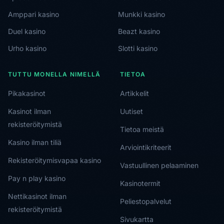
Amppari kasino
Munkki kasino
Duel kasino
Beazt kasino
Urho kasino
Slotti kasino
TUTTU MONELLA NIMELLÄ
TIETOA
Pikakasinot
Artikkelit
Kasinot ilman
Uutiset
rekisteröitymistä
Tietoa meistä
Kasino ilman tiliä
Arviointikriteerit
Rekisteröitymisvapaa kasino
Vastuullinen pelaaminen
Pay n play kasino
Kasinotermit
Nettikasinot ilman
Peliestopalvelut
rekisteröitymistä
Sivukartta