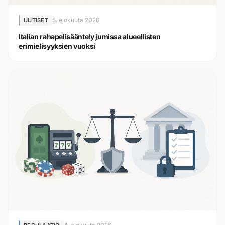
5. elokuuta 2026
UUTISET
Italian rahapelisääntely jumissa alueellisten
erimielisyyksien vuoksi