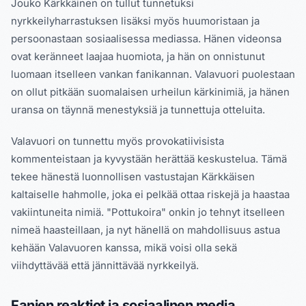
Jouko Kärkkäinen on tullut tunnetuksi
nyrkkeilyharrastuksen lisäksi myös huumoristaan ja
persoonastaan sosiaalisessa mediassa. Hänen videonsa
ovat keränneet laajaa huomiota, ja hän on onnistunut
luomaan itselleen vankan fanikannan. Valavuori puolestaan
on ollut pitkään suomalaisen urheilun kärkinimiä, ja hänen
uransa on täynnä menestyksiä ja tunnettuja otteluita.
Valavuori on tunnettu myös provokatiivisista
kommenteistaan ja kyvystään herättää keskustelua. Tämä
tekee hänestä luonnollisen vastustajan Kärkkäisen
kaltaiselle hahmolle, joka ei pelkää ottaa riskejä ja haastaa
vakiintuneita nimiä. "Pottukoira" onkin jo tehnyt itselleen
nimeä haasteillaan, ja nyt hänellä on mahdollisuus astua
kehään Valavuoren kanssa, mikä voisi olla sekä
viihdyttävää että jännittävää nyrkkeilyä.
Fanien reaktiot ja sosiaalinen media