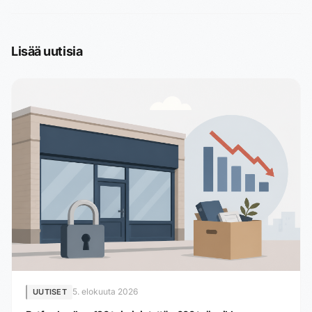
Lisää uutisia
5. elokuuta 2026
UUTISET