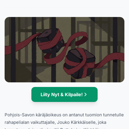
Uutiset
Rahapeliuutiset
Artikkelit
Asiantuntija-artikkelit
KASINOKATEGORIAT
Pikakasinot
Nopeat kotiutukset
Verovapaat kasinot
Uudet kasinot
Bonukset ilman
Pienin talonetu
kierrätystä
Liity Nyt & Kilpaile!
APUA & TIETOA
Pohjois-Savon käräjäoikeus on antanut tuomion tunnetulle
rahapelialan vaikuttajalle, Jouko Kärkkäiselle, joka
UKK
Usein kysytyt kysymykset