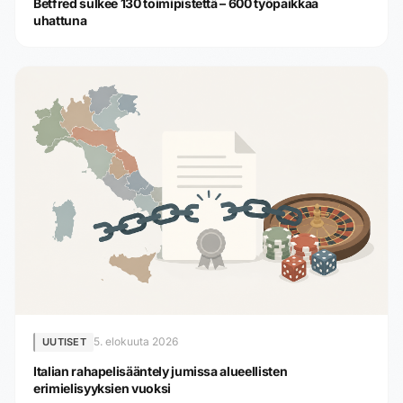
Betfred sulkee 130 toimipistettä – 600 työpaikkaa
uhattuna
5. elokuuta 2026
UUTISET
Italian rahapelisääntely jumissa alueellisten
erimielisyyksien vuoksi