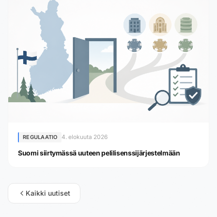
4. elokuuta 2026
REGULAATIO
Suomi siirtymässä uuteen pelilisenssijärjestelmään
Kaikki uutiset