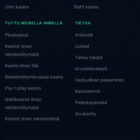
Urho kasino
Slotti kasino
TUTTU MONELLA NIMELLÄ
TIETOA
Pikakasinot
Artikkelit
Kasinot ilman
Uutiset
rekisteröitymistä
Tietoa meistä
Kasino ilman tiliä
Arviointikriteerit
Rekisteröitymisvapaa kasino
Vastuullinen pelaaminen
Pay n play kasino
Kasinotermit
Nettikasinot ilman
Peliestopalvelut
rekisteröitymistä
Sivukartta
Kasinot ilman rekisteröintiä