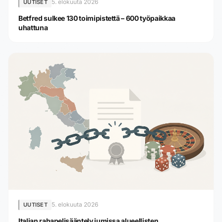
5. elokuuta 2026
UUTISET
Betfred sulkee 130 toimipistettä – 600 työpaikkaa
uhattuna
5. elokuuta 2026
UUTISET
Italian rahapelisääntely jumissa alueellisten