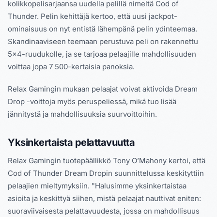
kolikkopelisarjaansa uudella pelillä nimeltä Cod of
Thunder. Pelin kehittäjä kertoo, että uusi jackpot-
Termit
ominaisuus on nyt entistä lähempänä pelin ydinteemaa.
Kasinosanasto selitettynä
Skandinaaviseen teemaan perustuva peli on rakennettu
5x4-ruudukolle, ja se tarjoaa pelaajille mahdollisuuden
Peliestopalvelut
Estä kasinomaksut
voittaa jopa 7 500-kertaisia panoksia.
Vastuullinen pelaaminen
Relax Gamingin mukaan pelaajat voivat aktivoida Dream
Tarkistuslista ja apu
Drop -voittoja myös peruspeliessä, mikä tuo lisää
jännitystä ja mahdollisuuksia suurvoittoihin.
Yksinkertaista pelattavuutta
Relax Gamingin tuotepäällikkö Tony O’Mahony kertoi, että
Cod of Thunder Dream Dropin suunnittelussa keskityttiin
pelaajien mieltymyksiin. "Halusimme yksinkertaistaa
asioita ja keskittyä siihen, mistä pelaajat nauttivat eniten:
suoraviivaisesta pelattavuudesta, jossa on mahdollisuus