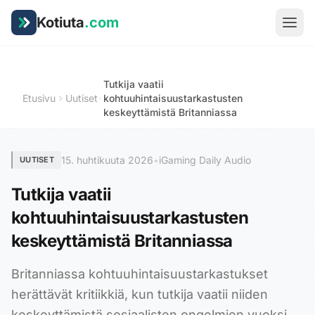
Hyppää sisältöön
Kotiuta
.com
VERTAA KASINOITA
Tutkija vaatii
Kaikki kasinot
Etusivu
Uutiset
kohtuuhintaisuustarkastusten
Täydellinen kasinovertailu
keskeyttämistä Britanniassa
Ilmaiskierrokset
Kasinot ilmaiskierroksilla
15. huhtikuuta 2026
•
iGaming Daily Audio
UUTISET
Kierrätysbonus
Tutkija vaatii
Talletusbonukset kierrätyksellä
kohtuuhintaisuustarkastusten
Cashback / Rakeback
keskeyttämistä Britanniassa
Käteispalautus pelaajille
Nopein kotiutus
Britanniassa kohtuuhintaisuustarkastukset
Mitatut nostoajat 2026
herättävät kritiikkiä, kun tutkija vaatii niiden
keskeyttämistä sosiaalisten ongelmien vuoksi.