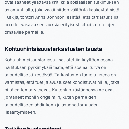
ovat saaneet yllättävää kritiikkiä sosiaalisen tutkimuksen
asiantuntijalta, joka vaatii niiden välitöntä keskeyttämistä.
Termit
Tutkija, tohtori Anna Johnson, esittää, että tarkastuksilla
Kasinosanasto selitettynä
on ollut vakavia seurauksia erityisesti alhaisten tulojen
omaaville perheille.
Peliestopalvelut
Estä kasinomaksut
Kohtuuhintaisuustarkastusten tausta
Vastuullinen pelaaminen
Tarkistuslista ja apu
Kohtuuhintaisuustarkastukset otettiin käyttöön osana
hallituksen pyrkimyksiä taata, että sosiaaliturva on
taloudellisesti kestävää. Tarkastusten tarkoituksena on
varmistaa, että tuet ja avustukset kohdistuvat niille, jotka
niitä eniten tarvitsevat. Kuitenkin käytännössä ne ovat
johtaneet moniin ongelmiin, kuten perheiden
taloudelliseen ahdinkoon ja asunnottomuuden
lisääntymiseen.
Tutkijan huolenaiheet