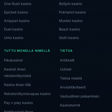
One Rush kasino
ReSpin kasino
Epicbet kasino
Potmanni kasino
Amppari kasino
Munkki kasino
Duel kasino
Beazt kasino
Urho kasino
Slotti kasino
TUTTU MONELLA NIMELLÄ
TIETOA
Pikakasinot
Artikkelit
Kasinot ilman
Uutiset
rekisteröitymistä
Tietoa meistä
Kasino ilman tiliä
Arviointikriteerit
Rekisteröitymisvapaa kasino
Vastuullinen pelaaminen
Pay n play kasino
Kasinotermit
Nettikasinot ilman