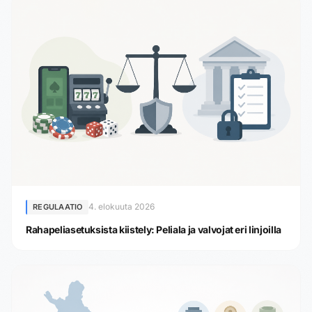
4. elokuuta 2026
REGULAATIO
Rahapeliasetuksista kiistely: Peliala ja valvojat eri linjoilla