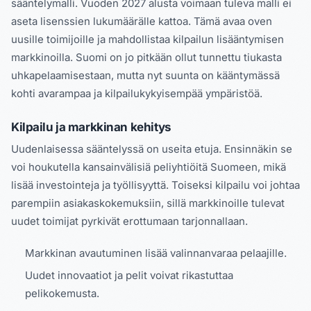
sääntelymalli. Vuoden 2027 alusta voimaan tuleva malli ei
aseta lisenssien lukumäärälle kattoa. Tämä avaa oven
uusille toimijoille ja mahdollistaa kilpailun lisääntymisen
markkinoilla. Suomi on jo pitkään ollut tunnettu tiukasta
uhkapelaamisestaan, mutta nyt suunta on kääntymässä
kohti avarampaa ja kilpailukykyisempää ympäristöä.
Kilpailu ja markkinan kehitys
Uudenlaisessa sääntelyssä on useita etuja. Ensinnäkin se
voi houkutella kansainvälisiä peliyhtiöitä Suomeen, mikä
lisää investointeja ja työllisyyttä. Toiseksi kilpailu voi johtaa
parempiin asiakaskokemuksiin, sillä markkinoille tulevat
uudet toimijat pyrkivät erottumaan tarjonnallaan.
Markkinan avautuminen lisää valinnanvaraa pelaajille.
Uudet innovaatiot ja pelit voivat rikastuttaa
pelikokemusta.