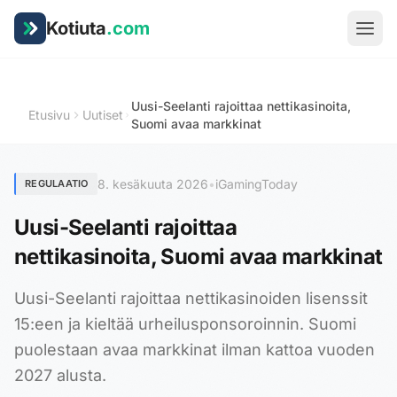
Hyppää sisältöön
Kotiuta
.com
VERTAA KASINOITA
Uusi-Seelanti rajoittaa nettikasinoita,
Kaikki kasinot
Etusivu
Uutiset
Suomi avaa markkinat
Täydellinen kasinovertailu
Ilmaiskierrokset
8. kesäkuuta 2026
•
iGamingToday
REGULAATIO
Kasinot ilmaiskierroksilla
Uusi-Seelanti rajoittaa
Kierrätysbonus
Talletusbonukset kierrätyksellä
nettikasinoita, Suomi avaa markkinat
Cashback / Rakeback
Uusi-Seelanti rajoittaa nettikasinoiden lisenssit
Käteispalautus pelaajille
15:een ja kieltää urheilusponsoroinnin. Suomi
Nopein kotiutus
puolestaan avaa markkinat ilman kattoa vuoden
Mitatut nostoajat 2026
2027 alusta.