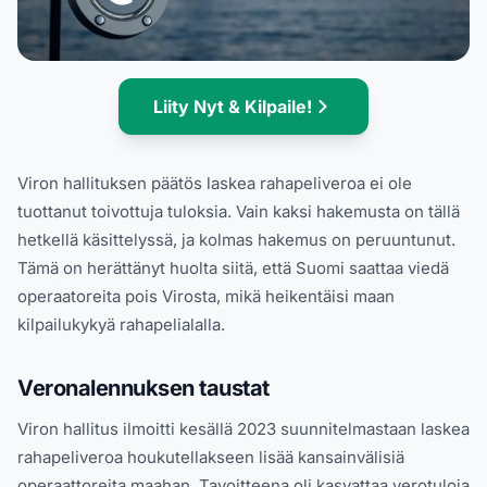
Termit
Kasinosanasto selitettynä
Liity Nyt & Kilpaile!
Peliestopalvelut
Estä kasinomaksut
Viron hallituksen päätös laskea rahapeliveroa ei ole
Vastuullinen pelaaminen
tuottanut toivottuja tuloksia. Vain kaksi hakemusta on tällä
Tarkistuslista ja apu
hetkellä käsittelyssä, ja kolmas hakemus on peruuntunut.
Tämä on herättänyt huolta siitä, että Suomi saattaa viedä
operaatoreita pois Virosta, mikä heikentäisi maan
kilpailukykyä rahapelialalla.
Veronalennuksen taustat
Viron hallitus ilmoitti kesällä 2023 suunnitelmastaan laskea
rahapeliveroa houkutellakseen lisää kansainvälisiä
operaattoreita maahan. Tavoitteena oli kasvattaa verotuloja