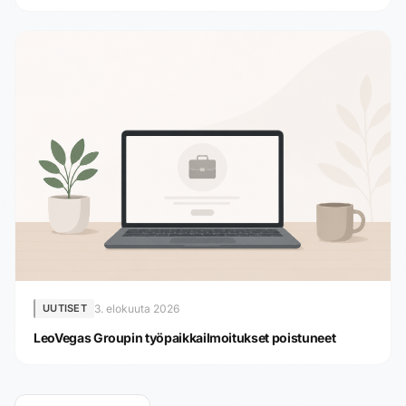
3. elokuuta 2026
UUTISET
LeoVegas Groupin työpaikkailmoitukset poistuneet