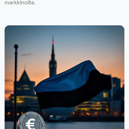
markkinoilta.
Uutiset
Rahapeliuutiset
Artikkelit
Asiantuntija-artikkelit
KASINOKATEGORIAT
Pikakasinot
Nopeat kotiutukset
Verovapaat kasinot
Uudet kasinot
Bonukset ilman
Pienin talonetu
kierrätystä
APUA & TIETOA
UKK
Usein kysytyt kysymykset