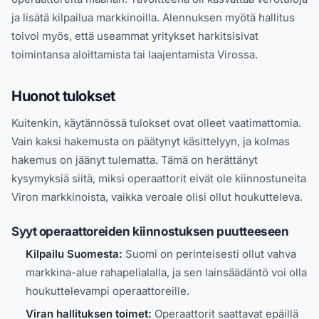
ja lisätä kilpailua markkinoilla. Alennuksen myötä hallitus
toivoi myös, että useammat yritykset harkitsisivat
toimintansa aloittamista tai laajentamista Virossa.
Huonot tulokset
Kuitenkin, käytännössä tulokset ovat olleet vaatimattomia.
Vain kaksi hakemusta on päätynyt käsittelyyn, ja kolmas
hakemus on jäänyt tulematta. Tämä on herättänyt
kysymyksiä siitä, miksi operaattorit eivät ole kiinnostuneita
Viron markkinoista, vaikka veroale olisi ollut houkutteleva.
Syyt operaattoreiden kiinnostuksen puutteeseen
Kilpailu Suomesta:
Suomi on perinteisesti ollut vahva
markkina-alue rahapelialalla, ja sen lainsäädäntö voi olla
houkuttelevampi operaattoreille.
Viran hallituksen toimet:
Operaattorit saattavat epäillä