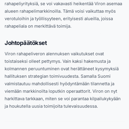
rahapeliyrityksiä, se voi vakavasti heikentää Viron asemaa
alueen rahapelimarkkinoilla. Tämä voisi vaikuttaa myös
verotuloihin ja työllisyyteen, erityisesti alueilla, joissa
rahapeliala on merkittävä toimija.
Johtopäätökset
Viron rahapeliveron alennuksen vaikutukset ovat
toistaiseksi olleet pettymys. Vain kaksi hakemusta ja
kolmannen peruuntuminen ovat herättäneet kysymyksiä
hallituksen strategian toimivuudesta. Samalla Suomi
valmistautuu mahdollisesti hyödyntämään tilannetta ja
viemään markkinoilta loputkin operaattorit. Viron on nyt
harkittava tarkkaan, miten se voi parantaa kilpailukykyään
ja houkutella uusia toimijoita tulevaisuudessa.