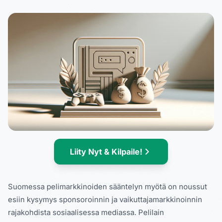
Uutiset
Rahapeliuutiset
Artikkelit
Asiantuntija-artikkelit
KASINOKATEGORIAT
Pikakasinot
Nopeat kotiutukset
Verovapaat kasinot
Uudet kasinot
Liity Nyt & Kilpaile!
Bonukset ilman
Pienin talonetu
kierrätystä
Suomessa pelimarkkinoiden sääntelyn myötä on noussut
APUA & TIETOA
esiin kysymys sponsoroinnin ja vaikuttajamarkkinoinnin
UKK
rajakohdista sosiaalisessa mediassa. Pelilain
Usein kysytyt kysymykset