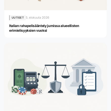
5. elokuuta 2026
UUTISET
Italian rahapelisääntely jumissa alueellisten
erimielisyyksien vuoksi