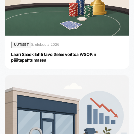
8. elokuuta 2026
UUTISET
Lauri Saaskilahti tavoittelee voittoa WSOP:n
päätapahtumassa