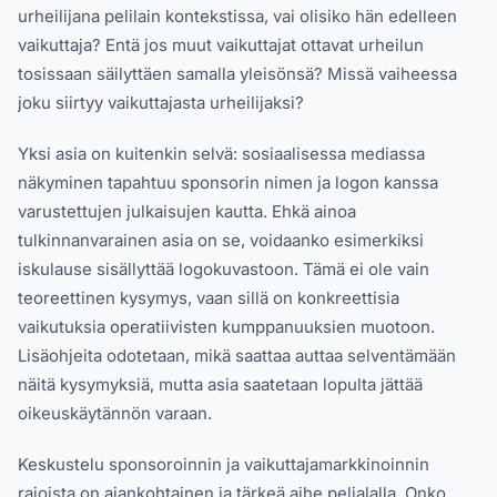
urheilijana pelilain kontekstissa, vai olisiko hän edelleen
vaikuttaja? Entä jos muut vaikuttajat ottavat urheilun
tosissaan säilyttäen samalla yleisönsä? Missä vaiheessa
joku siirtyy vaikuttajasta urheilijaksi?
Yksi asia on kuitenkin selvä: sosiaalisessa mediassa
näkyminen tapahtuu sponsorin nimen ja logon kanssa
varustettujen julkaisujen kautta. Ehkä ainoa
tulkinnanvarainen asia on se, voidaanko esimerkiksi
iskulause sisällyttää logokuvastoon. Tämä ei ole vain
teoreettinen kysymys, vaan sillä on konkreettisia
vaikutuksia operatiivisten kumppanuuksien muotoon.
Lisäohjeita odotetaan, mikä saattaa auttaa selventämään
näitä kysymyksiä, mutta asia saatetaan lopulta jättää
oikeuskäytännön varaan.
Keskustelu sponsoroinnin ja vaikuttajamarkkinoinnin
rajoista on ajankohtainen ja tärkeä aihe pelialalla. Onko