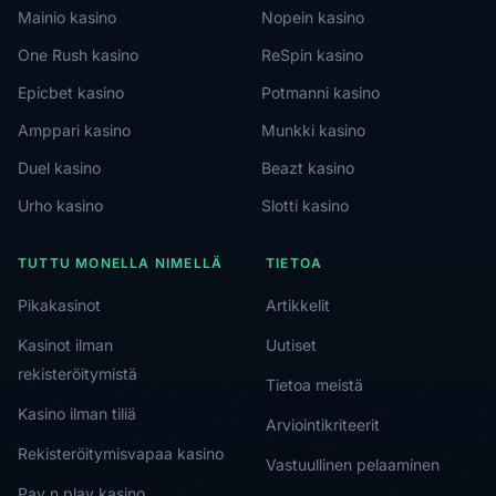
Mainio kasino
Nopein kasino
One Rush kasino
ReSpin kasino
Epicbet kasino
Potmanni kasino
Amppari kasino
Munkki kasino
Duel kasino
Beazt kasino
Urho kasino
Slotti kasino
TUTTU MONELLA NIMELLÄ
TIETOA
Pikakasinot
Artikkelit
Kasinot ilman
Uutiset
rekisteröitymistä
Tietoa meistä
Kasino ilman tiliä
Arviointikriteerit
Rekisteröitymisvapaa kasino
Vastuullinen pelaaminen
Pay n play kasino